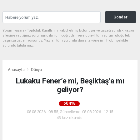
Gönder
Yorum yazarak Topluluk Kuralları’nı kabul etmiş bulunuyor ve gazetesondakika.com
sitesine yaptığınız yorumunuzla ilgili doğrudan veya dolaylı tüm sorumluluğu tek
başınıza üstleniyorsunuz. Yazılan tüm yorumlardan site yönetimi hiçbir şekilde
sorumlu tutulamaz.
Anasayfa
Dünya
Lukaku Fener’e mi, Beşiktaş’a mı
geliyor?
DÜNYA
08.08.2026 - 08:55, Güncelleme: 08.08.2026 - 12:15
43 kez okundu.