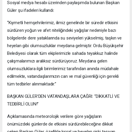
Sosyal medya hesabı üzerinden paylaşımda bulunan Başkan
Güler şu ifadeleri kullandı:
“Kıymetli hemşehrilerimiz, ilimiz genelinde bir süredir etkisini
sürdüren yoğun ve afet niteliğindeki yağışlar nedeniyle bazı
bölgelerde dere yataklarında su seviyeleri yükselmiş; taşkın ve
heyelan gibi olumsuzluklar meydana gelmiştir. Ordu Büyükşehir
Belediyesi olarak tüm ekiplerimizle sahada teyakkuz halinde
çalışmalarımızı aralıksız sürdürüyoruz. Meydana gelen
olumsuzluklara ilgili birimlerimiz tarafından anında müdahale
edilmekte, vatandaşlarımızın can ve mal güvenliği için gerekli
tüm tedbirler alınmaktadır.”
BAŞKAN GÜLER’DEN VATANDAŞLARA ÇAĞRI: “DİKKATLİ VE
TEDBİRLİ OLUN!”
Açıklamasında meteorolojik verilere göre yağışların
önümüzdeki günlerde de etkisini sürdürebileceğine dikkat
çeken Başkan Güler, özellikle kırsal ve heyelan riski taşıyan