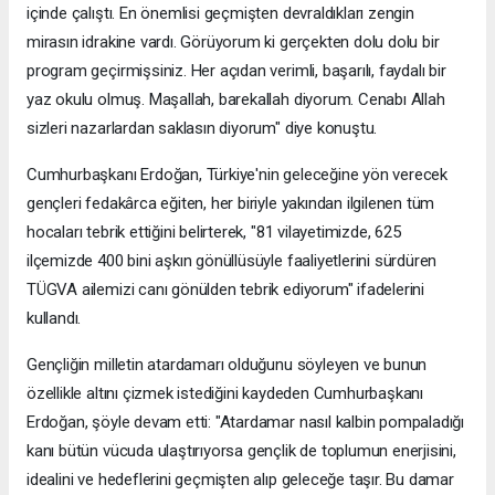
içinde çalıştı. En önemlisi geçmişten devraldıkları zengin
mirasın idrakine vardı. Görüyorum ki gerçekten dolu dolu bir
program geçirmişsiniz. Her açıdan verimli, başarılı, faydalı bir
yaz okulu olmuş. Maşallah, barekallah diyorum. Cenabı Allah
sizleri nazarlardan saklasın diyorum" diye konuştu.
Cumhurbaşkanı Erdoğan, Türkiye'nin geleceğine yön verecek
gençleri fedakârca eğiten, her biriyle yakından ilgilenen tüm
hocaları tebrik ettiğini belirterek, "81 vilayetimizde, 625
ilçemizde 400 bini aşkın gönüllüsüyle faaliyetlerini sürdüren
TÜGVA ailemizi canı gönülden tebrik ediyorum" ifadelerini
kullandı.
Gençliğin milletin atardamarı olduğunu söyleyen ve bunun
özellikle altını çizmek istediğini kaydeden Cumhurbaşkanı
Erdoğan, şöyle devam etti: "Atardamar nasıl kalbin pompaladığı
kanı bütün vücuda ulaştırıyorsa gençlik de toplumun enerjisini,
idealini ve hedeflerini geçmişten alıp geleceğe taşır. Bu damar