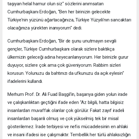
taşıyan helal hamur olun siz" sözlerini anımsatan
Cumhurbaşkanı Erdoğan, "Ben her birinizin gelecekte
Türkiye'nin yüzünü ağartacağınıza, Türkiye Yüzyılı'nın sancaktarı
olacağınıza yürekten inanıyorum" dedi.
Cumhurbaşkanı Erdoğan, "Bir de şunu unutmayın sevgili
gençler, Türkiye Cumhurbaşkanı olarak sizlere baktıkça
ülkemizin geleceği adına heyecanlanıyorum. Her birinizle gurur
duyuyor, sizlere çok ama çok güveniyorum. Rabbim sizleri
korusun. Yolunuzu da bahtınızı da ufkunuzu da açık eylesin"
ifadelerini kullandı.
Merhum Prof. Dr. Ali Fuad Başgil'in, başarıya giden yolun irade
ve çalışkanlıktan geçtiğini ifade eden "Az bilgili, hatta bilgisiz
insanlardan muvaffak olanlar çok görülür. Fakat zayıf iradeli
insanlardan başarılı olmuş ve çok yükselmiş tek bir misal
gösterilemez. İrade terbiyesi ve nefis mücadelesinin en ahlaki
ve insani ifadesi ise çalışmaktır. Tembellik her türlü ahlaksızlığın