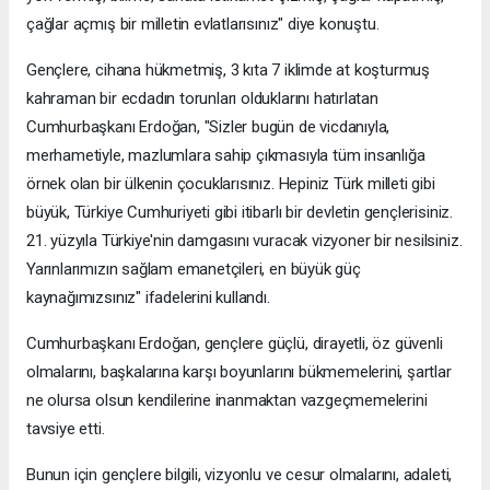
çağlar açmış bir milletin evlatlarısınız" diye konuştu.
Gençlere, cihana hükmetmiş, 3 kıta 7 iklimde at koşturmuş
kahraman bir ecdadın torunları olduklarını hatırlatan
Cumhurbaşkanı Erdoğan, "Sizler bugün de vicdanıyla,
merhametiyle, mazlumlara sahip çıkmasıyla tüm insanlığa
örnek olan bir ülkenin çocuklarısınız. Hepiniz Türk milleti gibi
büyük, Türkiye Cumhuriyeti gibi itibarlı bir devletin gençlerisiniz.
21. yüzyıla Türkiye'nin damgasını vuracak vizyoner bir nesilsiniz.
Yarınlarımızın sağlam emanetçileri, en büyük güç
kaynağımızsınız" ifadelerini kullandı.
Cumhurbaşkanı Erdoğan, gençlere güçlü, dirayetli, öz güvenli
olmalarını, başkalarına karşı boyunlarını bükmemelerini, şartlar
ne olursa olsun kendilerine inanmaktan vazgeçmemelerini
tavsiye etti.
Bunun için gençlere bilgili, vizyonlu ve cesur olmalarını, adaleti,