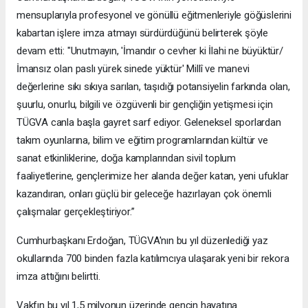
mensuplarıyla profesyonel ve gönüllü eğitmenleriyle göğüslerini
kabartan işlere imza atmayı sürdürdüğünü belirterek şöyle
devam etti: "Unutmayın, 'İmandır o cevher ki İlahi ne büyüktür/
İmansız olan paslı yürek sinede yüktür' Millî ve manevi
değerlerine sıkı sıkıya sarılan, taşıdığı potansiyelin farkında olan,
şuurlu, onurlu, bilgili ve özgüvenli bir gençliğin yetişmesi için
TÜGVA canla başla gayret sarf ediyor. Geleneksel sporlardan
takım oyunlarına, bilim ve eğitim programlarından kültür ve
sanat etkinliklerine, doğa kamplarından sivil toplum
faaliyetlerine, gençlerimize her alanda değer katan, yeni ufuklar
kazandıran, onları güçlü bir geleceğe hazırlayan çok önemli
çalışmalar gerçekleştiriyor.”
Cumhurbaşkanı Erdoğan, TÜGVA'nın bu yıl düzenlediği yaz
okullarında 700 binden fazla katılımcıya ulaşarak yeni bir rekora
imza attığını belirtti.
Vakfın bu yıl 1,5 milyonun üzerinde gencin hayatına