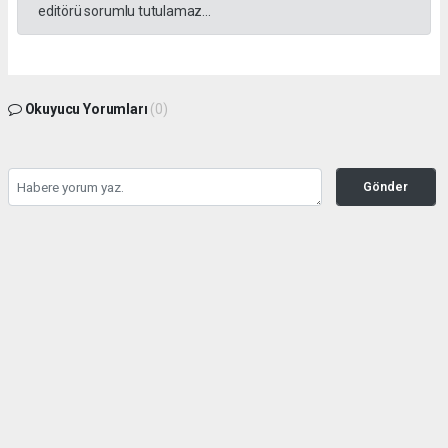
editörü sorumlu tutulamaz...
Okuyucu Yorumları
(0)
Gönder
Yorum yazarak Topluluk Kuralları’nı kabul etmiş bulunuyor ve gazetesondakika.com
sitesine yaptığınız yorumunuzla ilgili doğrudan veya dolaylı tüm sorumluluğu tek
başınıza üstleniyorsunuz. Yazılan tüm yorumlardan site yönetimi hiçbir şekilde
sorumlu tutulamaz.
haber paketi
haber scripti
haber yazılımı
Tüm hakları saklı tutulmaktadır.Copyright 2026©
Haber Yazılımı:
Web Aksiyon ®