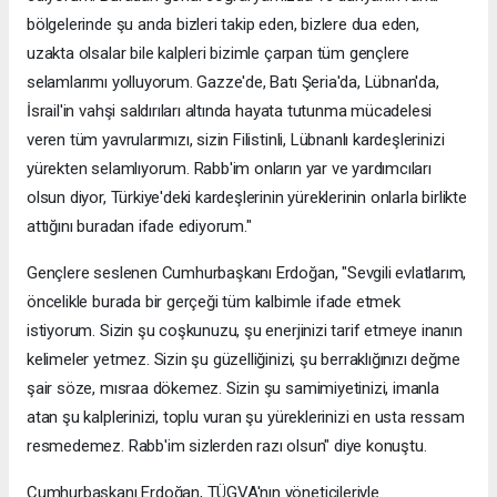
bölgelerinde şu anda bizleri takip eden, bizlere dua eden,
uzakta olsalar bile kalpleri bizimle çarpan tüm gençlere
selamlarımı yolluyorum. Gazze'de, Batı Şeria'da, Lübnan'da,
İsrail'in vahşi saldırıları altında hayata tutunma mücadelesi
veren tüm yavrularımızı, sizin Filistinli, Lübnanlı kardeşlerinizi
yürekten selamlıyorum. Rabb'im onların yar ve yardımcıları
olsun diyor, Türkiye'deki kardeşlerinin yüreklerinin onlarla birlikte
attığını buradan ifade ediyorum."
Gençlere seslenen Cumhurbaşkanı Erdoğan, "Sevgili evlatlarım,
öncelikle burada bir gerçeği tüm kalbimle ifade etmek
istiyorum. Sizin şu coşkunuzu, şu enerjinizi tarif etmeye inanın
kelimeler yetmez. Sizin şu güzelliğinizi, şu berraklığınızı değme
şair söze, mısraa dökemez. Sizin şu samimiyetinizi, imanla
atan şu kalplerinizi, toplu vuran şu yüreklerinizi en usta ressam
resmedemez. Rabb'im sizlerden razı olsun" diye konuştu.
Cumhurbaşkanı Erdoğan, TÜGVA'nın yöneticileriyle