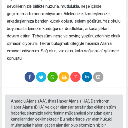
sevdiklerinizle birlikte huzurla, mutlulukla, neşe içinde
geçirmenizi temenni ediyorum. Ailelerinize, kardeşlerinize,
arkadaşlarınıza benden kucak dolusu selam götürün. Yaz okulu
boyunca birbirinizle kurduğunuz dostlukları, arkadaşlıkları
devam ettirin. Tebessüm, neşe ve sevinç yüzünüzden hiç eksik
olmasın diyorum. Tekrar buluşmak dileğiyle hepinizi Allah'a
emanet ediyorum. Sağ olun, var olun, kalın sağlıcakla" şeklinde
konuştu.
Anadolu Ajansı (AA), İhlas Haber Ajansı (İHA), Demirören
Haber Ajansı (DHA) ve diğer ajanslar tarafından eklenen tüm
haberler, sitemizin editörlerinin müdahalesi olmadan ajans
kanallarından çekilmektedir. Bu haberlerde yer alan hukuki
muhataplar haberi geçen ajanslar olup sitemizin hiç bir