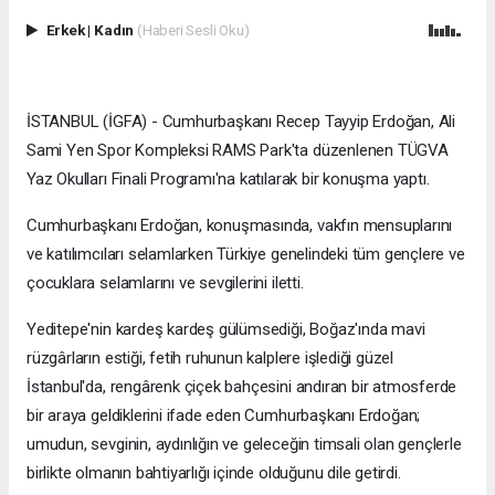
Erkek
|
Kadın
(Haberi Sesli Oku)
İSTANBUL (İGFA) - Cumhurbaşkanı Recep Tayyip Erdoğan, Ali
Sami Yen Spor Kompleksi RAMS Park'ta düzenlenen TÜGVA
Yaz Okulları Finali Programı'na katılarak bir konuşma yaptı.
Cumhurbaşkanı Erdoğan, konuşmasında, vakfın mensuplarını
ve katılımcıları selamlarken Türkiye genelindeki tüm gençlere ve
çocuklara selamlarını ve sevgilerini iletti.
Yeditepe'nin kardeş kardeş gülümsediği, Boğaz'ında mavi
rüzgârların estiği, fetih ruhunun kalplere işlediği güzel
İstanbul'da, rengârenk çiçek bahçesini andıran bir atmosferde
bir araya geldiklerini ifade eden Cumhurbaşkanı Erdoğan;
umudun, sevginin, aydınlığın ve geleceğin timsali olan gençlerle
birlikte olmanın bahtiyarlığı içinde olduğunu dile getirdi.