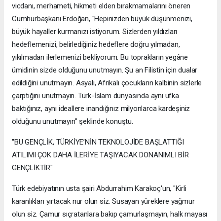
vicdanı, merhameti, hikmeti elden bırakmamalarını öneren
Cumhurbaşkanı Erdoğan, "Hepinizden büyük düşünmenizi,
büyük hayaller kurmanızı istiyorum. Sizlerden yıldızları
hedeflemenizi, belirlediğiniz hedeflere doğru yılmadan,
yıkılmadan ilerlemenizi bekliyorum. Bu toprakların yegâne
ümidinin sizde olduğunu unutmayın. Şu an Filistin için dualar
edildiğini unutmayın. Asyalı, Afrikalı çocukların kalbinin sizlerle
çarptığını unutmayın. Türk-İslam dünyasında aynı ufka
baktığınız, aynı ideallere inandığınız milyonlarca kardeşiniz
olduğunu unutmayın" şeklinde konuştu.
"BU GENÇLİK, TÜRKİYE’NİN TEKNOLOJİDE BAŞLATTIĞI
ATILIMI ÇOK DAHA İLERİYE TAŞIYACAK DONANIMLI BİR
GENÇLİKTİR"
Türk edebiyatının usta şairi Abdurrahim Karakoç'un, "Kirli
karanlıkları yırtacak nur olun siz. Susayan yüreklere yağmur
olun siz. Çamur sıçratanlara bakıp çamurlaşmayın, halk mayası