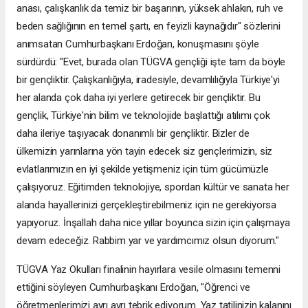
anası, çalışkanlık da temiz bir başarının, yüksek ahlakın, ruh ve
beden sağlığının en temel şartı, en feyizli kaynağıdır" sözlerini
anımsatan Cumhurbaşkanı Erdoğan, konuşmasını şöyle
sürdürdü: "Evet, burada olan TÜGVA gençliği işte tam da böyle
bir gençliktir. Çalışkanlığıyla, iradesiyle, devamlılığıyla Türkiye'yi
her alanda çok daha iyi yerlere getirecek bir gençliktir. Bu
gençlik, Türkiye'nin bilim ve teknolojide başlattığı atılımı çok
daha ileriye taşıyacak donanımlı bir gençliktir. Bizler de
ülkemizin yarınlarına yön tayin edecek siz gençlerimizin, siz
evlatlarımızın en iyi şekilde yetişmeniz için tüm gücümüzle
çalışıyoruz. Eğitimden teknolojiye, spordan kültür ve sanata her
alanda hayallerinizi gerçekleştirebilmeniz için ne gerekiyorsa
yapıyoruz. İnşallah daha nice yıllar boyunca sizin için çalışmaya
devam edeceğiz. Rabbim yar ve yardımcımız olsun diyorum."
TÜGVA Yaz Okulları finalinin hayırlara vesile olmasını temenni
ettiğini söyleyen Cumhurbaşkanı Erdoğan, "Öğrenci ve
öğretmenlerimizi ayrı ayrı tebrik ediyorum. Yaz tatilinizin kalanını