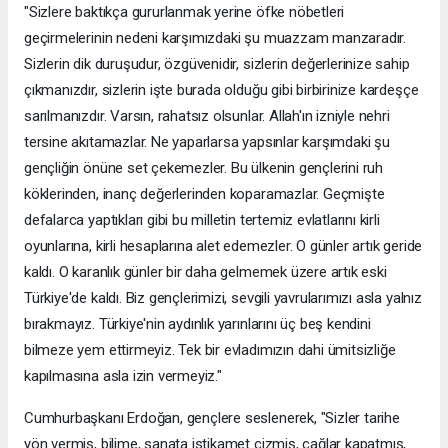
"Sizlere baktıkça gururlanmak yerine öfke nöbetleri
geçirmelerinin nedeni karşımızdaki şu muazzam manzaradır.
Sizlerin dik duruşudur, özgüvenidir, sizlerin değerlerinize sahip
çıkmanızdır, sizlerin işte burada olduğu gibi birbirinize kardeşçe
sarılmanızdır. Varsın, rahatsız olsunlar. Allah'ın izniyle nehri
tersine akıtamazlar. Ne yaparlarsa yapsınlar karşımdaki şu
gençliğin önüne set çekemezler. Bu ülkenin gençlerini ruh
köklerinden, inanç değerlerinden koparamazlar. Geçmişte
defalarca yaptıkları gibi bu milletin tertemiz evlatlarını kirli
oyunlarına, kirli hesaplarına alet edemezler. O günler artık geride
kaldı. O karanlık günler bir daha gelmemek üzere artık eski
Türkiye'de kaldı. Biz gençlerimizi, sevgili yavrularımızı asla yalnız
bırakmayız. Türkiye'nin aydınlık yarınlarını üç beş kendini
bilmeze yem ettirmeyiz. Tek bir evladımızın dahi ümitsizliğe
kapılmasına asla izin vermeyiz."
Cumhurbaşkanı Erdoğan, gençlere seslenerek, "Sizler tarihe
yön vermiş, bilime, sanata istikamet çizmiş, çağlar kapatmış,