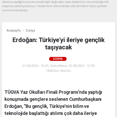
sitesine yaptığınız yorumunuzla ilgili doğrudan veya dolaylı tüm sorumluluğu tek
başınıza üstleniyorsunuz. Yazılan tüm yorumlardan site yönetimi hiçbir şekilde
sorumlu tutulamaz.
Anasayfa
Dünya
Erdoğan: Türkiye'yi ileriye gençlik
taşıyacak
DÜNYA
01.08.2026 - 10:41, Güncelleme: 01.08.2026 - 12:05
1408 kez okundu.
TÜGVA Yaz Okulları Finali Programı'nda yaptığı
konuşmada gençlere seslenen Cumhurbaşkanı
Erdoğan, “Bu gençlik, Türkiye'nin bilim ve
teknolojide başlattığı atılımı çok daha ileriye