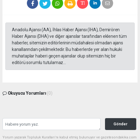
Anadolu Ajansı (AA), İhlas Haber Ajansı (İHA), Demirören
Haber Ajansı (DHA) ve diğer ajanslar tarafından eklenen tüm
haberler, sitemizin editörlerinin müdahalesi olmadan ajans
kanallarından çekilmektedir. Bu haberlerde yer alan hukuki
muhataplar haberi geçen ajanslar olup sitemizin hiç bir
editörü sorumlu tutulamaz...
Okuyucu Yorumları
(0)
Gönder
Yorum yazarak Topluluk Kuralları’nı kabul etmiş bulunuyor ve gazetesondakika.com