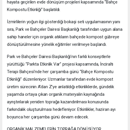
hayata geçirilen evde dönüşüm projeleri kapsamında “Bahçe
Kompostu Etkinliği” başlatıldı.
İzmirlilerin yoğun ilgi gösterdiği bokaşi seti uygulamasının yanı
sıra, Park ve Bahçeler Dairesi Başkanlığı tarafından uygun alana
sahip haneler için organik atıkların bahçede kompost gübreye
dönüştürülmesine yönelik eğitimler verilmeye başlandı.
Park ve Bahçeler Dairesi Başkanlığı’nın farklı konseptlerle
yürüttüğü “Parkta Etkinlik Var” projesi kapsamında, İnciraltı
Terapi Bahçesi’nde her çarşamba günü “Bahçe Kompostu
Etkinliği” düzenleniyor. Uzmanlar tarafından evde kompost
üretim sürecinin A’dan Z’ye anlatıldığı etkinliklerde, gündelik
yaşamda ortaya çıkan organik materyalin kaynağında
ayrıştırılarak yeniden toprağa kazandırılması konusunda
farkındalık oluşturulması hedefleniyor. Etkinlikler, haziran ayı
boyunca her çarşamba günü devam edecek.
ORGANİK MALZEMELERİN TOPRAĞA DÖNÜŞÜYOR