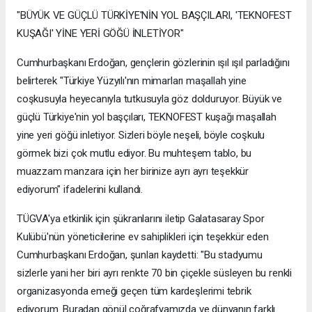
"BÜYÜK VE GÜÇLÜ TÜRKİYE'NİN YOL BAŞÇILARI, 'TEKNOFEST
KUŞAĞI' YİNE YERİ GÖĞÜ İNLETİYOR"
Cumhurbaşkanı Erdoğan, gençlerin gözlerinin ışıl ışıl parladığını
belirterek "Türkiye Yüzyılı'nın mimarları maşallah yine
coşkusuyla heyecanıyla tutkusuyla göz dolduruyor. Büyük ve
güçlü Türkiye'nin yol başçıları, TEKNOFEST kuşağı maşallah
yine yeri göğü inletiyor. Sizleri böyle neşeli, böyle coşkulu
görmek bizi çok mutlu ediyor. Bu muhteşem tablo, bu
muazzam manzara için her birinize ayrı ayrı teşekkür
ediyorum" ifadelerini kullandı.
TÜGVA'ya etkinlik için şükranlarını iletip Galatasaray Spor
Kulübü'nün yöneticilerine ev sahiplikleri için teşekkür eden
Cumhurbaşkanı Erdoğan, şunları kaydetti: "Bu stadyumu
sizlerle yani her biri ayrı renkte 70 bin çiçekle süsleyen bu renkli
organizasyonda emeği geçen tüm kardeşlerimi tebrik
ediyorum. Buradan gönül coğrafyamızda ve dünyanın farklı