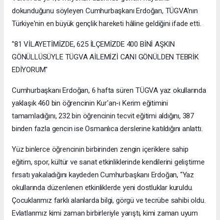
dokunduğunu söyleyen Cumhurbaşkanı Erdoğan, TÜGVA'nın
Türkiye'nin en büyük gençlik hareketi hâline geldiğini ifade etti.
"81 VİLAYETİMİZDE, 625 İLÇEMİZDE 400 BİNİ AŞKIN
GÖNÜLLÜSÜYLE TÜGVA AİLEMİZİ CANI GÖNÜLDEN TEBRİK
EDİYORUM"
Cumhurbaşkanı Erdoğan, 6 hafta süren TÜGVA yaz okullarında
yaklaşık 460 bin öğrencinin Kur'an-ı Kerim eğitimini
tamamladığını, 232 bin öğrencinin tecvit eğitimi aldığını, 387
binden fazla gencin ise Osmanlıca derslerine katıldığını anlattı.
Yüz binlerce öğrencinin birbirinden zengin içeriklere sahip
eğitim, spor, kültür ve sanat etkinliklerinde kendilerini geliştirme
fırsatı yakaladığını kaydeden Cumhurbaşkanı Erdoğan, "Yaz
okullarında düzenlenen etkinliklerde yeni dostluklar kuruldu.
Çocuklarımız farklı alanlarda bilgi, görgü ve tecrübe sahibi oldu.
Evlatlarımız kimi zaman birbirleriyle yarıştı, kimi zaman uyum