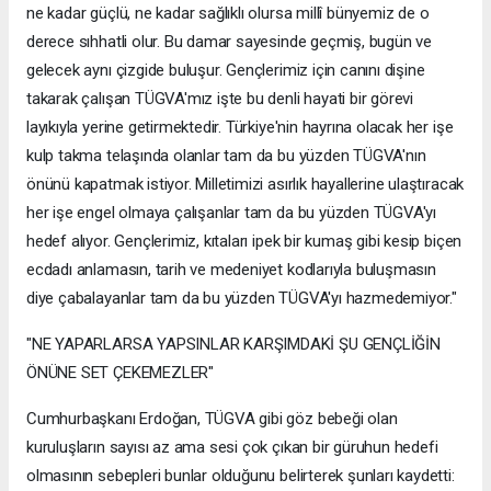
ne kadar güçlü, ne kadar sağlıklı olursa millî bünyemiz de o
derece sıhhatli olur. Bu damar sayesinde geçmiş, bugün ve
gelecek aynı çizgide buluşur. Gençlerimiz için canını dişine
takarak çalışan TÜGVA'mız işte bu denli hayati bir görevi
layıkıyla yerine getirmektedir. Türkiye'nin hayrına olacak her işe
kulp takma telaşında olanlar tam da bu yüzden TÜGVA'nın
önünü kapatmak istiyor. Milletimizi asırlık hayallerine ulaştıracak
her işe engel olmaya çalışanlar tam da bu yüzden TÜGVA'yı
hedef alıyor. Gençlerimiz, kıtaları ipek bir kumaş gibi kesip biçen
ecdadı anlamasın, tarih ve medeniyet kodlarıyla buluşmasın
diye çabalayanlar tam da bu yüzden TÜGVA'yı hazmedemiyor."
"NE YAPARLARSA YAPSINLAR KARŞIMDAKİ ŞU GENÇLİĞİN
ÖNÜNE SET ÇEKEMEZLER"
Cumhurbaşkanı Erdoğan, TÜGVA gibi göz bebeği olan
kuruluşların sayısı az ama sesi çok çıkan bir güruhun hedefi
olmasının sebepleri bunlar olduğunu belirterek şunları kaydetti: