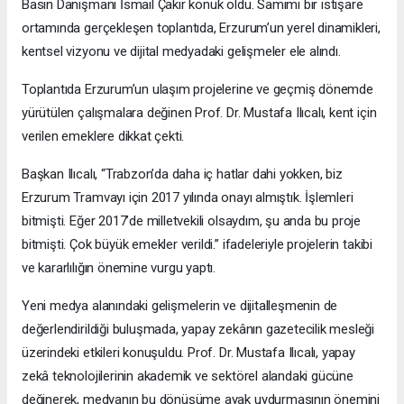
Basın Danışmanı İsmail Çakır konuk oldu. Samimi bir istişare
ortamında gerçekleşen toplantıda, Erzurum’un yerel dinamikleri,
kentsel vizyonu ve dijital medyadaki gelişmeler ele alındı.
Toplantıda Erzurum’un ulaşım projelerine ve geçmiş dönemde
yürütülen çalışmalara değinen Prof. Dr. Mustafa Ilıcalı, kent için
verilen emeklere dikkat çekti.
Başkan Ilıcalı, “Trabzon’da daha iç hatlar dahi yokken, biz
Erzurum Tramvayı için 2017 yılında onayı almıştık. İşlemleri
bitmişti. Eğer 2017’de milletvekili olsaydım, şu anda bu proje
bitmişti. Çok büyük emekler verildi.” ifadeleriyle projelerin takibi
ve kararlılığın önemine vurgu yaptı.
Yeni medya alanındaki gelişmelerin ve dijitalleşmenin de
değerlendirildiği buluşmada, yapay zekânın gazetecilik mesleği
üzerindeki etkileri konuşuldu. Prof. Dr. Mustafa Ilıcalı, yapay
zekâ teknolojilerinin akademik ve sektörel alandaki gücüne
değinerek, medyanın bu dönüşüme ayak uydurmasının önemini