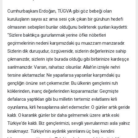
Cumhurbaşkanı Erdoğan, TÜGVA gibi göz bebeği olan
kuruluşların sayısı az ama sesi çok çıkan bir güruhun hedefi
olmasının sebepleri bunlar olduğunu belirterek şunları kaydetti:
"Sizlere baktıkça gururlanmak yerine öfke nöbetleri
geçirmelerinin nedeni karşımızdaki şu muazzam manzaradır.
Sizlerin dik duruşudur, özgüvenidir, sizlerin değerlerinize sahip
çıkmanızdır, sizlerin işte burada olduğu gibi birbirinize kardeşçe
sarılmanızdır. Varsın, rahatsız olsunlar. Allah'ın izniyle nehri
tersine akıtamazlar. Ne yaparlarsa yapsınlar karşımdaki şu
gençliğin önüne set çekemezler. Bu ülkenin gençlerini ruh
köklerinden, inanç değerlerinden koparamazlar. Geçmişte
defalarca yaptıkları gibi bu milletin tertemiz evlatlarını kirli
oyunlarına, kirli hesaplarına alet edemezler. O günler artık geride
kaldı. O karanlık günler bir daha gelmemek üzere artık eski
Türkiye'de kaldı. Biz gençlerimizi, sevgili yavrularımızı asla yalnız
bırakmayız. Türkiye'nin aydınlık yarınlarını üç beş kendini