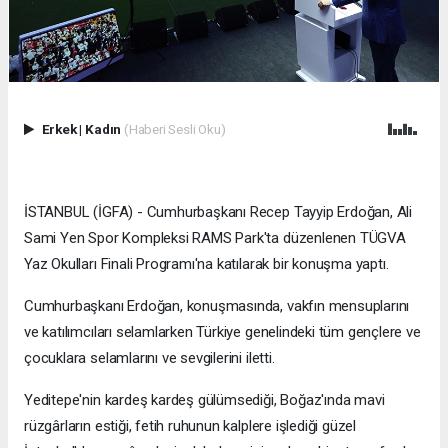
Erkek
|
Kadın
(Haberi Sesli Oku)
İSTANBUL (İGFA) - Cumhurbaşkanı Recep Tayyip Erdoğan, Ali
Sami Yen Spor Kompleksi RAMS Park'ta düzenlenen TÜGVA
Yaz Okulları Finali Programı'na katılarak bir konuşma yaptı.
Cumhurbaşkanı Erdoğan, konuşmasında, vakfın mensuplarını
ve katılımcıları selamlarken Türkiye genelindeki tüm gençlere ve
çocuklara selamlarını ve sevgilerini iletti.
Yeditepe'nin kardeş kardeş gülümsediği, Boğaz'ında mavi
rüzgârların estiği, fetih ruhunun kalplere işlediği güzel