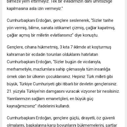
bilmeze yem ettirmeyiz. Tek bir evladımızın dahi ümitsizliğe
kapılmasına asla izin vermeyiz."
Cumhurbaşkanı Erdoğan, gençlere seslenerek, "Sizler tarihe
yön vermiş, bilime, sanata istikamet çizmiş, çağlar kapatmış,
çağlar açmış bir milletin evlatlarısınız" diye konuştu.
Gençlere, cihana hükmetmiş, 3 kıta 7 iklimde at koşturmuş
kahraman bir ecdadın torunları olduklarını hatırlatan
Cumhurbaşkanı Erdoğan, "Sizler bugün de vicdanıyla,
merhametiyle, mazlumlara sahip çıkmasıyla tüm insanlığa
örnek olan bir ülkenin çocuklarısınız. Hepiniz Türk milleti gibi
büyük, Türkiye Cumhuriyeti gibi itibarlı bir devletin gençlerisiniz.
21. yüzyıla Türkiye'nin damgasını vuracak vizyoner bir nesilsiniz.
Yarınlarımızın sağlam emanetçileri, en büyük güç
kaynağımızsınız" ifadelerini kullandı.
Cumhurbaşkanı Erdoğan, gençlere güçlü, dirayetli, öz güvenli
olmalarını, başkalarına karşı boyunlarını bükmemelerini, şartlar