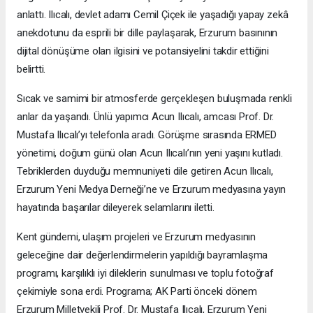
anlattı. Ilıcalı, devlet adamı Cemil Çiçek ile yaşadığı yapay zekâ
anekdotunu da esprili bir dille paylaşarak, Erzurum basınının
dijital dönüşüme olan ilgisini ve potansiyelini takdir ettiğini
belirtti.
Sıcak ve samimi bir atmosferde gerçekleşen buluşmada renkli
anlar da yaşandı. Ünlü yapımcı Acun Ilıcalı, amcası Prof. Dr.
Mustafa Ilıcalı’yı telefonla aradı. Görüşme sırasında ERMED
yönetimi, doğum günü olan Acun Ilıcalı’nın yeni yaşını kutladı.
Tebriklerden duyduğu memnuniyeti dile getiren Acun Ilıcalı,
Erzurum Yeni Medya Derneği’ne ve Erzurum medyasına yayın
hayatında başarılar dileyerek selamlarını iletti.
Kent gündemi, ulaşım projeleri ve Erzurum medyasının
geleceğine dair değerlendirmelerin yapıldığı bayramlaşma
programı, karşılıklı iyi dileklerin sunulması ve toplu fotoğraf
çekimiyle sona erdi. Programa; AK Parti önceki dönem
Erzurum Milletvekili Prof. Dr. Mustafa Ilıcalı, Erzurum Yeni