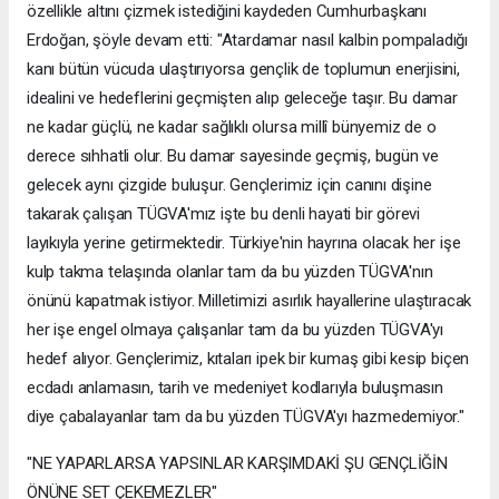
özellikle altını çizmek istediğini kaydeden Cumhurbaşkanı
Erdoğan, şöyle devam etti: "Atardamar nasıl kalbin pompaladığı
kanı bütün vücuda ulaştırıyorsa gençlik de toplumun enerjisini,
idealini ve hedeflerini geçmişten alıp geleceğe taşır. Bu damar
ne kadar güçlü, ne kadar sağlıklı olursa millî bünyemiz de o
derece sıhhatli olur. Bu damar sayesinde geçmiş, bugün ve
gelecek aynı çizgide buluşur. Gençlerimiz için canını dişine
takarak çalışan TÜGVA'mız işte bu denli hayati bir görevi
layıkıyla yerine getirmektedir. Türkiye'nin hayrına olacak her işe
kulp takma telaşında olanlar tam da bu yüzden TÜGVA'nın
önünü kapatmak istiyor. Milletimizi asırlık hayallerine ulaştıracak
her işe engel olmaya çalışanlar tam da bu yüzden TÜGVA'yı
hedef alıyor. Gençlerimiz, kıtaları ipek bir kumaş gibi kesip biçen
ecdadı anlamasın, tarih ve medeniyet kodlarıyla buluşmasın
diye çabalayanlar tam da bu yüzden TÜGVA'yı hazmedemiyor."
"NE YAPARLARSA YAPSINLAR KARŞIMDAKİ ŞU GENÇLİĞİN
ÖNÜNE SET ÇEKEMEZLER"