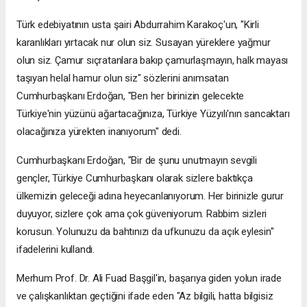
Türk edebiyatının usta şairi Abdurrahim Karakoç'un, "Kirli
karanlıkları yırtacak nur olun siz. Susayan yüreklere yağmur
olun siz. Çamur sıçratanlara bakıp çamurlaşmayın, halk mayası
taşıyan helal hamur olun siz" sözlerini anımsatan
Cumhurbaşkanı Erdoğan, "Ben her birinizin gelecekte
Türkiye'nin yüzünü ağartacağınıza, Türkiye Yüzyılı'nın sancaktarı
olacağınıza yürekten inanıyorum" dedi.
Cumhurbaşkanı Erdoğan, "Bir de şunu unutmayın sevgili
gençler, Türkiye Cumhurbaşkanı olarak sizlere baktıkça
ülkemizin geleceği adına heyecanlanıyorum. Her birinizle gurur
duyuyor, sizlere çok ama çok güveniyorum. Rabbim sizleri
korusun. Yolunuzu da bahtınızı da ufkunuzu da açık eylesin"
ifadelerini kullandı.
Merhum Prof. Dr. Ali Fuad Başgil'in, başarıya giden yolun irade
ve çalışkanlıktan geçtiğini ifade eden "Az bilgili, hatta bilgisiz