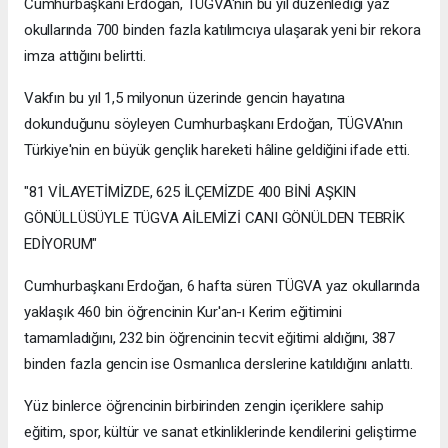
Cumhurbaşkanı Erdoğan, TÜGVA'nın bu yıl düzenlediği yaz
okullarında 700 binden fazla katılımcıya ulaşarak yeni bir rekora
imza attığını belirtti.
Vakfın bu yıl 1,5 milyonun üzerinde gencin hayatına
dokunduğunu söyleyen Cumhurbaşkanı Erdoğan, TÜGVA'nın
Türkiye'nin en büyük gençlik hareketi hâline geldiğini ifade etti.
"81 VİLAYETİMİZDE, 625 İLÇEMİZDE 400 BİNİ AŞKIN
GÖNÜLLÜSÜYLE TÜGVA AİLEMİZİ CANI GÖNÜLDEN TEBRİK
EDİYORUM"
Cumhurbaşkanı Erdoğan, 6 hafta süren TÜGVA yaz okullarında
yaklaşık 460 bin öğrencinin Kur'an-ı Kerim eğitimini
tamamladığını, 232 bin öğrencinin tecvit eğitimi aldığını, 387
binden fazla gencin ise Osmanlıca derslerine katıldığını anlattı.
Yüz binlerce öğrencinin birbirinden zengin içeriklere sahip
eğitim, spor, kültür ve sanat etkinliklerinde kendilerini geliştirme