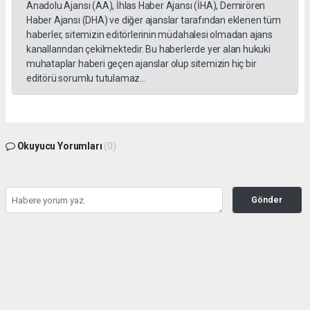
Anadolu Ajansı (AA), İhlas Haber Ajansı (İHA), Demirören
Haber Ajansı (DHA) ve diğer ajanslar tarafından eklenen tüm
haberler, sitemizin editörlerinin müdahalesi olmadan ajans
kanallarından çekilmektedir. Bu haberlerde yer alan hukuki
muhataplar haberi geçen ajanslar olup sitemizin hiç bir
editörü sorumlu tutulamaz...
Okuyucu Yorumları
(0)
Gönder
Yorum yazarak Topluluk Kuralları’nı kabul etmiş bulunuyor ve gazetesondakika.com
sitesine yaptığınız yorumunuzla ilgili doğrudan veya dolaylı tüm sorumluluğu tek
başınıza üstleniyorsunuz. Yazılan tüm yorumlardan site yönetimi hiçbir şekilde
sorumlu tutulamaz.