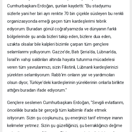
Cumhurbaşkanı Erdoğan, şunları kaydetti: "Bu stadyumu
sizlerle yani her biri ayrı renkte 70 bin çiçekle süsleyen bu renkli
organizasyonda emeği geçen tüm kardeşlerimi tebrik
ediyorum. Buradan gönül coğrafyamızda ve dünyanın farklı
bölgelerinde şu anda bizleri takip eden, bizlere dua eden,
uzakta olsalar bile kalpleri bizimle çarpan tüm gençlere
selamlarımı yolluyorum. Gazze'de, Batı Şeria'da, Lübnan'da,
İsrail'in vahşi saldırıları altında hayata tutunma mücadelesi
veren tüm yavrularımızı, sizin Filistinli, Lübnanlı kardeşlerinizi
yürekten selamlıyorum. Rabb'im onların yar ve yardımcıları
olsun diyor, Türkiye'deki kardeşlerinin yüreklerinin onlarla birlikte
attığını buradan ifade ediyorum."
Gençlere seslenen Cumhurbaşkanı Erdoğan, "Sevgili evlatlarım,
öncelikle burada bir gerçeği tüm kalbimle ifade etmek
istiyorum. Sizin şu coşkunuzu, şu enerjinizi tarif etmeye inanın
kelimeler yetmez. Sizin şu güzelliğinizi, şu berraklığınızı değme