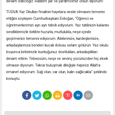
devam edeceğiz. Rabbim yar ve yardımcımız olsun diyorum."
TÜGVA Yaz Okulları finalinin hayırlara vesile olmasını temenni
ettiğini söyleyen Cumhurbaşkanı Erdoğan, "Öğrenci ve
öğretmenlerimizi ayrı ayrı tebrik ediyorum. Yaz tatilinizin kalanını
sevdiklerinizle birlikte huzurla, mutlulukla, neşe içinde
geçirmenizi temenni ediyorum. Ailelerinize, kardeşlerinize,
arkadaşlarınıza benden kucak dolusu selam götürün. Yaz okulu
boyunca birbirinizle kurduğunuz dostlukları, arkadaşlıkları
devam ettirin. Tebessüm, neşe ve sevinç yüzünüzden hiç eksik
olmasın diyorum. Tekrar buluşmak dileğiyle hepinizi Allah'a
emanet ediyorum. Sağ olun, var olun, kalın sağlıcakla" şeklinde
konuştu.