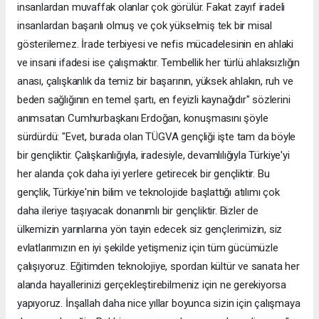
insanlardan muvaffak olanlar çok görülür. Fakat zayıf iradeli
insanlardan başarılı olmuş ve çok yükselmiş tek bir misal
gösterilemez. İrade terbiyesi ve nefis mücadelesinin en ahlaki
ve insani ifadesi ise çalışmaktır. Tembellik her türlü ahlaksızlığın
anası, çalışkanlık da temiz bir başarının, yüksek ahlakın, ruh ve
beden sağlığının en temel şartı, en feyizli kaynağıdır" sözlerini
anımsatan Cumhurbaşkanı Erdoğan, konuşmasını şöyle
sürdürdü: "Evet, burada olan TÜGVA gençliği işte tam da böyle
bir gençliktir. Çalışkanlığıyla, iradesiyle, devamlılığıyla Türkiye'yi
her alanda çok daha iyi yerlere getirecek bir gençliktir. Bu
gençlik, Türkiye'nin bilim ve teknolojide başlattığı atılımı çok
daha ileriye taşıyacak donanımlı bir gençliktir. Bizler de
ülkemizin yarınlarına yön tayin edecek siz gençlerimizin, siz
evlatlarımızın en iyi şekilde yetişmeniz için tüm gücümüzle
çalışıyoruz. Eğitimden teknolojiye, spordan kültür ve sanata her
alanda hayallerinizi gerçekleştirebilmeniz için ne gerekiyorsa
yapıyoruz. İnşallah daha nice yıllar boyunca sizin için çalışmaya