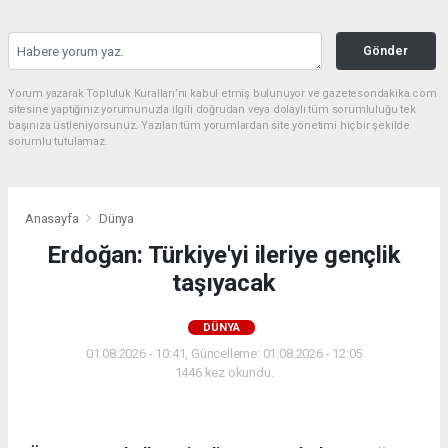
Gönder
Yorum yazarak Topluluk Kuralları’nı kabul etmiş bulunuyor ve gazetesondakika.com
sitesine yaptığınız yorumunuzla ilgili doğrudan veya dolaylı tüm sorumluluğu tek
başınıza üstleniyorsunuz. Yazılan tüm yorumlardan site yönetimi hiçbir şekilde
sorumlu tutulamaz.
Anasayfa
Dünya
Erdoğan: Türkiye'yi ileriye gençlik
taşıyacak
DÜNYA
01.08.2026 - 10:41, Güncelleme: 01.08.2026 - 12:05
1446 kez okundu.