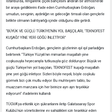
İstanbul'da, rengârenk çiçek bahçesini andıran bir atmosferde
bir araya geldiklerini ifade eden Cumhurbaşkanı Erdoğan;
umudun, sevginin, aydınlığın ve geleceğin timsali olan gençlerle
birlikte olmanın bahtiyarlığı içinde olduğunu dile getirdi.
"BÜYÜK VE GÜÇLÜ TÜRKİYE'NİN YOL BAŞÇILARI, 'TEKNOFEST
KUŞAĞI' YİNE YERİ GÖĞÜ İNLETİYOR"
Cumhurbaşkanı Erdoğan, gençlerin gözlerinin ışıl ışıl parladığını
belirterek "Türkiye Yüzyılı'nın mimarları maşallah yine
coşkusuyla heyecanıyla tutkusuyla göz dolduruyor. Büyük ve
güçlü Türkiye'nin yol başçıları, TEKNOFEST kuşağı maşallah
yine yeri göğü inletiyor. Sizleri böyle neşeli, böyle coşkulu
görmek bizi çok mutlu ediyor. Bu muhteşem tablo, bu
muazzam manzara için her birinize ayrı ayrı teşekkür
ediyorum" ifadelerini kullandı.
TÜGVA'ya etkinlik için şükranlarını iletip Galatasaray Spor
Kulübü'nün yöneticilerine ev sahiplikleri için teşekkür eden