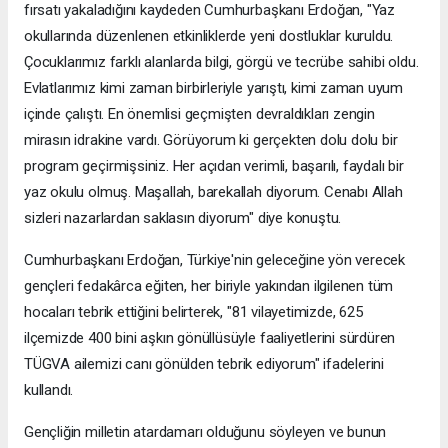
fırsatı yakaladığını kaydeden Cumhurbaşkanı Erdoğan, "Yaz
okullarında düzenlenen etkinliklerde yeni dostluklar kuruldu.
Çocuklarımız farklı alanlarda bilgi, görgü ve tecrübe sahibi oldu.
Evlatlarımız kimi zaman birbirleriyle yarıştı, kimi zaman uyum
içinde çalıştı. En önemlisi geçmişten devraldıkları zengin
mirasın idrakine vardı. Görüyorum ki gerçekten dolu dolu bir
program geçirmişsiniz. Her açıdan verimli, başarılı, faydalı bir
yaz okulu olmuş. Maşallah, barekallah diyorum. Cenabı Allah
sizleri nazarlardan saklasın diyorum" diye konuştu.
Cumhurbaşkanı Erdoğan, Türkiye'nin geleceğine yön verecek
gençleri fedakârca eğiten, her biriyle yakından ilgilenen tüm
hocaları tebrik ettiğini belirterek, "81 vilayetimizde, 625
ilçemizde 400 bini aşkın gönüllüsüyle faaliyetlerini sürdüren
TÜGVA ailemizi canı gönülden tebrik ediyorum" ifadelerini
kullandı.
Gençliğin milletin atardamarı olduğunu söyleyen ve bunun