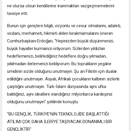
ne olursa olsun kendilerine inanmaktan vazgeçmemelerini
tavsiye etti.
Bunun için gençlere bilgili, vizyonlu ve cesur olmalarını, adaleti,
vicdanı, merhameti, hikmeti elden bırakmamalarını öneren
Cumhurbaşkanı Erdoğan, "Hepinizden büyük düşünmenizi,
büyük hayaller kurmanızı istiyorum. Sizlerden yıldızları
hedeflemenizi, belirlediğiniz hedeflere doğru yılmadan,
yıkılmadan ilerlemenizi bekliyorum. Bu toprakların yegâne
ümidinin sizde olduğunu unutmayın. Şu an Filistin için dualar
edildiğini unutmayın. Asyalı, Afrikalı çocukların kalbinin sizlerle
çarptığını unutmayın. Türk-İslam dünyasında aynı ufka
baktığınız, aynı ideallere inandığınız milyonlarca kardeşiniz
olduğunu unutmayın" şeklinde konuştu.
"BU GENÇLİK, TÜRKİYE’NİN TEKNOLOJİDE BAŞLATTIĞI
ATILIMI ÇOK DAHA İLERİYE TAŞIYACAK DONANIMLI BİR
GENÇLİKTİR"