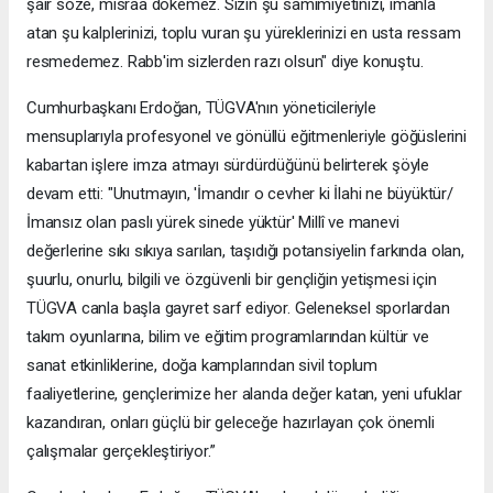
şair söze, mısraa dökemez. Sizin şu samimiyetinizi, imanla
atan şu kalplerinizi, toplu vuran şu yüreklerinizi en usta ressam
resmedemez. Rabb'im sizlerden razı olsun" diye konuştu.
Cumhurbaşkanı Erdoğan, TÜGVA'nın yöneticileriyle
mensuplarıyla profesyonel ve gönüllü eğitmenleriyle göğüslerini
kabartan işlere imza atmayı sürdürdüğünü belirterek şöyle
devam etti: "Unutmayın, 'İmandır o cevher ki İlahi ne büyüktür/
İmansız olan paslı yürek sinede yüktür' Millî ve manevi
değerlerine sıkı sıkıya sarılan, taşıdığı potansiyelin farkında olan,
şuurlu, onurlu, bilgili ve özgüvenli bir gençliğin yetişmesi için
TÜGVA canla başla gayret sarf ediyor. Geleneksel sporlardan
takım oyunlarına, bilim ve eğitim programlarından kültür ve
sanat etkinliklerine, doğa kamplarından sivil toplum
faaliyetlerine, gençlerimize her alanda değer katan, yeni ufuklar
kazandıran, onları güçlü bir geleceğe hazırlayan çok önemli
çalışmalar gerçekleştiriyor.”