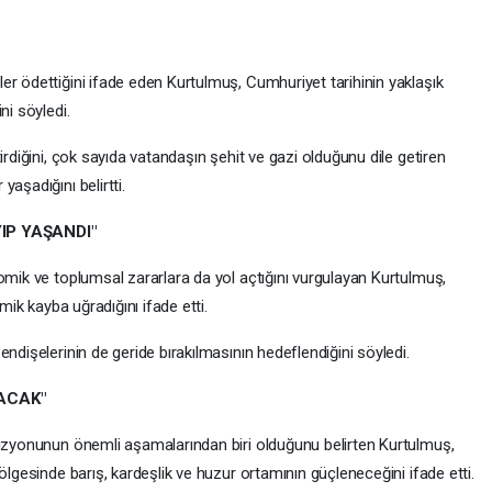
er ödettiğini ifade eden Kurtulmuş, Cumhuriyet tarihinin yaklaşık
ni söyledi.
irdiğini, çok sayıda vatandaşın şehit ve gazi olduğunu dile getiren
aşadığını belirtti.
IP YAŞANDI"
omik ve toplumsal zararlara da yol açtığını vurgulayan Kurtulmuş,
omik kayba uğradığını ifade etti.
ndişelerinin de geride bırakılmasının hedeflendiğini söyledi.
LACAK"
vizyonunun önemli aşamalarından biri olduğunu belirten Kurtulmuş,
ölgesinde barış, kardeşlik ve huzur ortamının güçleneceğini ifade etti.