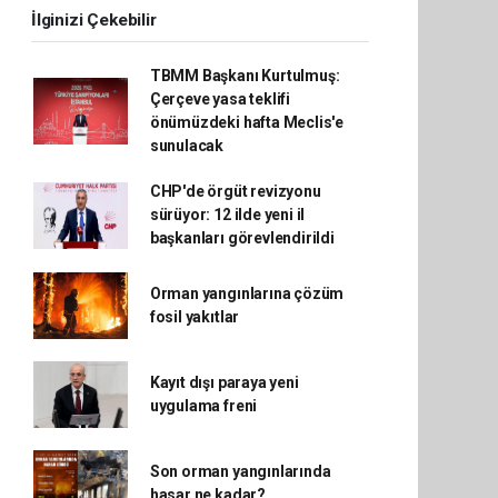
İlginizi Çekebilir
TBMM Başkanı Kurtulmuş:
Çerçeve yasa teklifi
önümüzdeki hafta Meclis'e
sunulacak
CHP'de örgüt revizyonu
sürüyor: 12 ilde yeni il
başkanları görevlendirildi
Orman yangınlarına çözüm
fosil yakıtlar
Kayıt dışı paraya yeni
uygulama freni
Son orman yangınlarında
hasar ne kadar?