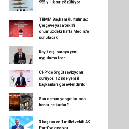
955 yıllık sır çözülüyor
TBMM Başkanı Kurtulmuş:
Çerçeve yasa teklifi
önümüzdeki hafta Meclis'e
sunulacak
Kayıt dışı paraya yeni
uygulama freni
CHP'de örgüt revizyonu
sürüyor: 12 ilde yeni il
başkanları görevlendirildi
Son orman yangınlarında
hasar ne kadar?
3 başkan ve 1 milletvekili AK
Parti’ye geçiyor