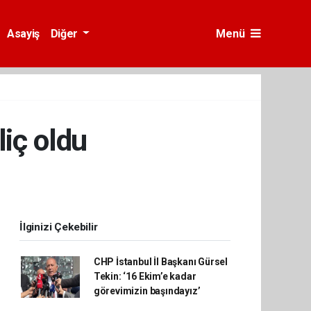
Asayiş
Diğer
Menü
iç oldu
İlginizi Çekebilir
CHP İstanbul İl Başkanı Gürsel
Tekin: ‘16 Ekim’e kadar
görevimizin başındayız’