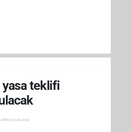
asa teklifi
ulacak
4590 kez okundu.