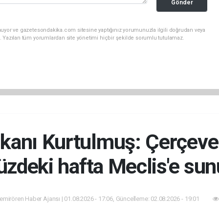
Gönder
nuyor ve gazetesondakika.com sitesine yaptığınız yorumunuzla ilgili doğrudan veya
. Yazılan tüm yorumlardan site yönetimi hiçbir şekilde sorumlu tutulamaz.
nı Kurtulmuş: Çerçeve y
zdeki hafta Meclis'e sun
mirören Haber Ajansı | 01.08.2026 - 17:06, Güncelleme: 02.08.2026 - 19:01