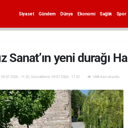
Siyaset
Gündem
Dünya
Ekonomi
Sağlık
Spor
z Sanat’ın yeni durağı Hal
09.07.2026 - 11:52, Güncelleme: 09.07.2026 - 11:52
1486 kez okundu.