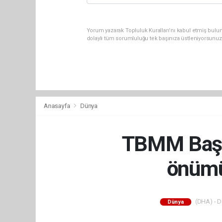
Yorum yazarak Topluluk Kuralları’nı kabul etmiş bulu
dolaylı tüm sorumluluğu tek başınıza üstleniyorsunuz
Anasayfa
Dünya
TBMM Başka
önümü
(DHA) - De
Dünya