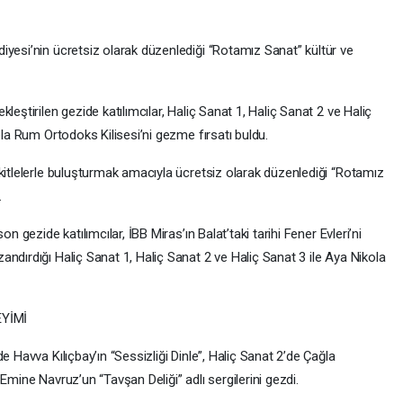
iyesi’nin ücretsiz olarak düzenlediği “Rotamız Sanat” kültür ve
leştirilen gezide katılımcılar, Haliç Sanat 1, Haliç Sanat 2 ve Haliç
ola Rum Ortodoks Kilisesi’ni gezme fırsatı buldu.
kitlelerle buluşturmak amacıyla ücretsiz olarak düzenlediği “Rotamız
.
n gezide katılımcılar, İBB Miras’ın Balat’taki tarihi Fener Evleri’ni
ndırdığı Haliç Sanat 1, Haliç Sanat 2 ve Haliç Sanat 3 ile Aya Nikola
EYİMİ
e Havva Kılıçbay’ın “Sessizliği Dinle”, Haliç Sanat 2’de Çağla
Emine Navruz’un “Tavşan Deliği” adlı sergilerini gezdi.