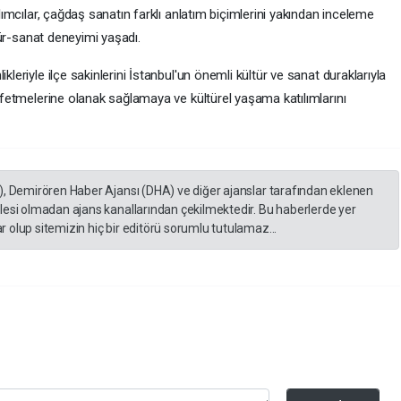
ılımcılar, çağdaş sanatın farklı anlatım biçimlerini yakından inceleme
ltür-sanat deneyimi yaşadı.
kleriyle ilçe sakinlerini İstanbul'un önemli kültür ve sanat duraklarıyla
eşfetmelerine olanak sağlamaya ve kültürel yaşama katılımlarını
), Demirören Haber Ajansı (DHA) ve diğer ajanslar tarafından eklenen
lesi olmadan ajans kanallarından çekilmektedir. Bu haberlerde yer
 olup sitemizin hiç bir editörü sorumlu tutulamaz...