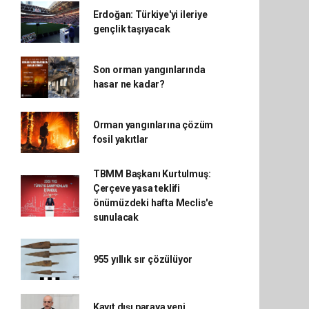
Erdoğan: Türkiye'yi ileriye
gençlik taşıyacak
Son orman yangınlarında
hasar ne kadar?
Orman yangınlarına çözüm
fosil yakıtlar
TBMM Başkanı Kurtulmuş:
Çerçeve yasa teklifi
önümüzdeki hafta Meclis'e
sunulacak
955 yıllık sır çözülüyor
Kayıt dışı paraya yeni