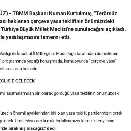
ÜZ) - TBMM Başkanı Numan Kurtulmuş, "Terörsüz
ması beklenen çerçeve yasa teklifinin önümüzdeki
k Türkiye Büyük Millet Meclisi'ne sunulacağını açıkladı.
la yasalaşmasını temenni etti.
liği ile İstanbul İl Milli Eğitim Müdürlüğü tarafından düzenlenen
ı" programında yaptığı konuşmada, kamuoyunda "çerçeve yasa"
çıklamalarda bulundu.
CLİS'E GELECEK"
mli aşamalarından biri olarak gördüğü yasa teklifinin önümüzdeki
ecin önemli ayaklarından biri olan yasa teklifi, partilerimizin ortak
 gelecek. Ümit ediyorum ki milletvekillerimizin kahir ekseriyetinin
eride
bırakmış olacağız." dedi.