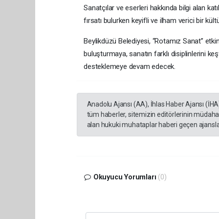
Sanatçılar ve eserleri hakkında bilgi alan kat
fırsatı bulurken keyifli ve ilham verici bir kü
Beylikdüzü Belediyesi, “Rotamız Sanat” etkinli
buluşturmaya, sanatın farklı disiplinlerini k
desteklemeye devam edecek.
Anadolu Ajansı (AA), İhlas Haber Ajansı (İHA
tüm haberler, sitemizin editörlerinin müdaha
alan hukuki muhataplar haberi geçen ajanslar
Okuyucu Yorumları
(0)