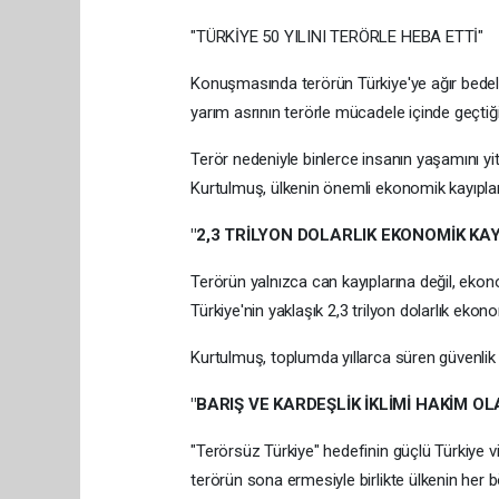
"TÜRKİYE 50 YILINI TERÖRLE HEBA ETTİ"
Konuşmasında terörün Türkiye'ye ağır bedell
yarım asrının terörle mücadele içinde geçtiği
Terör nedeniyle binlerce insanın yaşamını yit
Kurtulmuş, ülkenin önemli ekonomik kayıplar y
"2,3 TRİLYON DOLARLIK EKONOMİK KAY
Terörün yalnızca can kayıplarına değil, ekon
Türkiye'nin yaklaşık 2,3 trilyon dolarlık ekon
Kurtulmuş, toplumda yıllarca süren güvenlik e
"BARIŞ VE KARDEŞLİK İKLİMİ HAKİM O
"Terörsüz Türkiye" hedefinin güçlü Türkiye 
terörün sona ermesiyle birlikte ülkenin her b