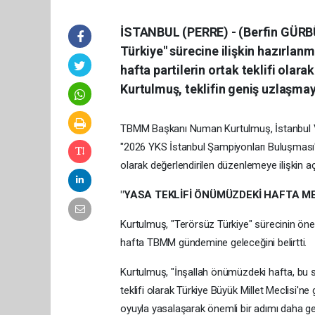
İSTANBUL (PERRE) - (Berfin GÜRB
Türkiye" sürecine ilişkin hazırlan
hafta partilerin ortak teklifi olara
Kurtulmuş, teklifin geniş uzlaşmay
TBMM Başkanı Numan Kurtulmuş, İstanbul Vali
"2026 YKS İstanbul Şampiyonları Buluşmas
olarak değerlendirilen düzenlemeye ilişkin a
"YASA TEKLİFİ ÖNÜMÜZDEKİ HAFTA ME
Kurtulmuş, "Terörsüz Türkiye" sürecinin öne
hafta TBMM gündemine geleceğini belirtti.
Kurtulmuş, "İnşallah önümüzdeki hafta, bu sür
teklifi olarak Türkiye Büyük Millet Meclisi'ne
oyuyla yasalaşarak önemli bir adımı daha g