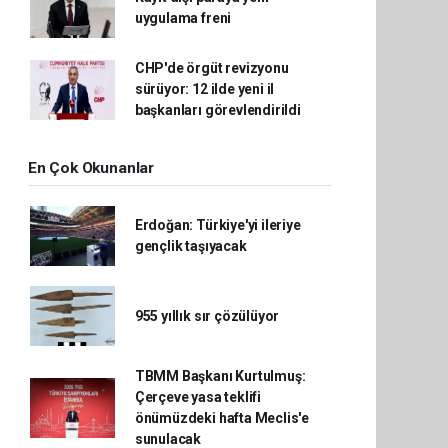
uygulama freni
CHP'de örgüt revizyonu
sürüyor: 12 ilde yeni il
başkanları görevlendirildi
En Çok Okunanlar
Erdoğan: Türkiye'yi ileriye
gençlik taşıyacak
955 yıllık sır çözülüyor
TBMM Başkanı Kurtulmuş:
Çerçeve yasa teklifi
önümüzdeki hafta Meclis'e
sunulacak