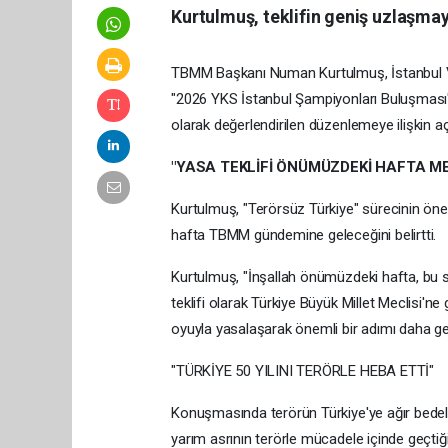
Kurtulmuş, teklifin geniş uzlaşmay
TBMM Başkanı Numan Kurtulmuş, İstanbul Vali
"2026 YKS İstanbul Şampiyonları Buluşmas
olarak değerlendirilen düzenlemeye ilişkin a
"YASA TEKLİFİ ÖNÜMÜZDEKİ HAFTA ME
Kurtulmuş, "Terörsüz Türkiye" sürecinin öne
hafta TBMM gündemine geleceğini belirtti.
Kurtulmuş, "İnşallah önümüzdeki hafta, bu sür
teklifi olarak Türkiye Büyük Millet Meclisi'ne
oyuyla yasalaşarak önemli bir adımı daha g
"TÜRKİYE 50 YILINI TERÖRLE HEBA ETTİ"
Konuşmasında terörün Türkiye'ye ağır bedell
yarım asrının terörle mücadele içinde geçtiği