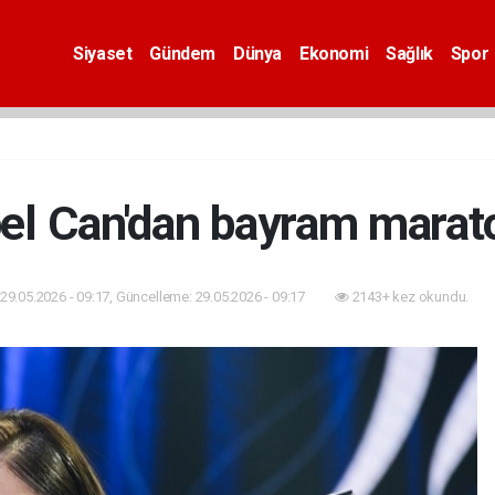
Siyaset
Gündem
Dünya
Ekonomi
Sağlık
Spor
bel Can'dan bayram marat
29.05.2026 - 09:17, Güncelleme: 29.05.2026 - 09:17
2143+ kez okundu.