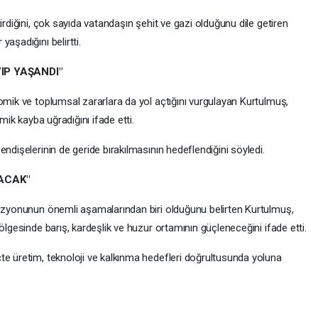
irdiğini, çok sayıda vatandaşın şehit ve gazi olduğunu dile getiren
aşadığını belirtti.
IP YAŞANDI"
omik ve toplumsal zararlara da yol açtığını vurgulayan Kurtulmuş,
omik kayba uğradığını ifade etti.
ndişelerinin de geride bırakılmasının hedeflendiğini söyledi.
LACAK"
vizyonunun önemli aşamalarından biri olduğunu belirten Kurtulmuş,
ölgesinde barış, kardeşlik ve huzur ortamının güçleneceğini ifade etti.
te üretim, teknoloji ve kalkınma hedefleri doğrultusunda yoluna