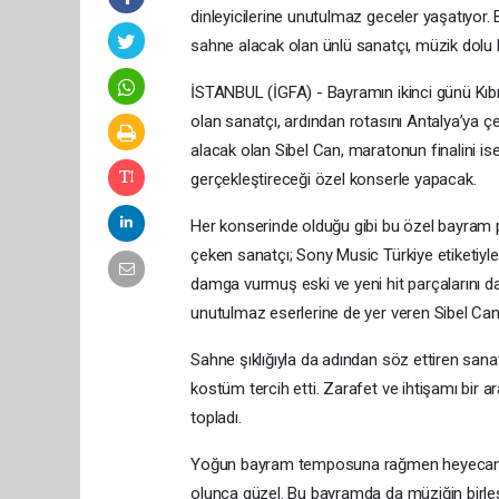
dinleyicilerine unutulmaz geceler yaşatıyor
sahne alacak olan ünlü sanatçı, müzik dolu 
İSTANBUL (İGFA) - Bayramın ikinci günü Kıbr
olan sanatçı, ardından rotasını Antalya’ya
alacak olan Sibel Can, maratonun finalini 
gerçekleştireceği özel konserle yapacak.
Her konserinde olduğu gibi bu özel bayram p
çeken sanatçı; Sony Music Türkiye etiketiyle
damga vurmuş eski ve yeni hit parçalarını da
unutulmaz eserlerine de yer veren Sibel Can,
Sahne şıklığıyla da adından söz ettiren sanat
kostüm tercih etti. Zarafet ve ihtişamı bir a
topladı.
Yoğun bayram temposuna rağmen heyecanını 
olunca güzel. Bu bayramda da müziğin birleştir