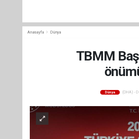
Anasayfa
Dünya
TBMM Başka
önümü
(DHA) - De
Dünya