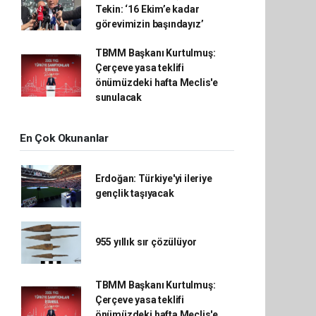
Tekin: ‘16 Ekim’e kadar
görevimizin başındayız’
TBMM Başkanı Kurtulmuş:
Çerçeve yasa teklifi
önümüzdeki hafta Meclis'e
sunulacak
En Çok Okunanlar
Erdoğan: Türkiye'yi ileriye
gençlik taşıyacak
955 yıllık sır çözülüyor
TBMM Başkanı Kurtulmuş:
Çerçeve yasa teklifi
önümüzdeki hafta Meclis'e