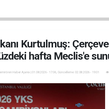
nı Kurtulmuş: Çerçeve y
zdeki hafta Meclis'e sun
mirören Haber Ajansı | 01.08.2026 - 17:06, Güncelleme: 02.08.2026 - 19:01