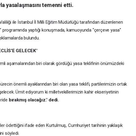
la yasalaşmasını temenni etti.
liği ile İstanbul İl Milli Eğitim Müdürlüğü tarafından düzenlenen
ı" programında yaptığı konuşmada, kamuoyunda "çerçeve yasa"
çıklamalarda bulundu.
CLİS'E GELECEK"
mli aşamalarından biri olarak gördüğü yasa teklifinin önümüzdeki
ecin önemli ayaklarından biri olan yasa teklifi, partilerimizin ortak
 gelecek. Ümit ediyorum ki milletvekillerimizin kahir ekseriyetinin
eride
bırakmış olacağız." dedi.
er ödettiğini ifade eden Kurtulmuş, Cumhuriyet tarihinin yaklaşık
ni söyledi.