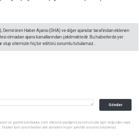
), Demirören Haber Ajansı (DHA) ve diğer ajanslar tarafından eklenen
lesi olmadan ajans kanallarından çekilmektedir. Bu haberlerde yer
 olup sitemizin hiç bir editörü sorumlu tutulamaz...
Gönder
nuyor ve gazetesondakika.com sitesine yaptığınız yorumunuzla ilgili doğrudan veya
. Yazılan tüm yorumlardan site yönetimi hiçbir şekilde sorumlu tutulamaz.