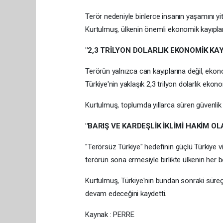
Terör nedeniyle binlerce insanın yaşamını yit
Kurtulmuş, ülkenin önemli ekonomik kayıplar y
"2,3 TRİLYON DOLARLIK EKONOMİK KAY
Terörün yalnızca can kayıplarına değil, ekon
Türkiye'nin yaklaşık 2,3 trilyon dolarlık ekon
Kurtulmuş, toplumda yıllarca süren güvenlik e
"BARIŞ VE KARDEŞLİK İKLİMİ HAKİM O
"Terörsüz Türkiye" hedefinin güçlü Türkiye 
terörün sona ermesiyle birlikte ülkenin her b
Kurtulmuş, Türkiye'nin bundan sonraki süreç
devam edeceğini kaydetti.
Kaynak : PERRE