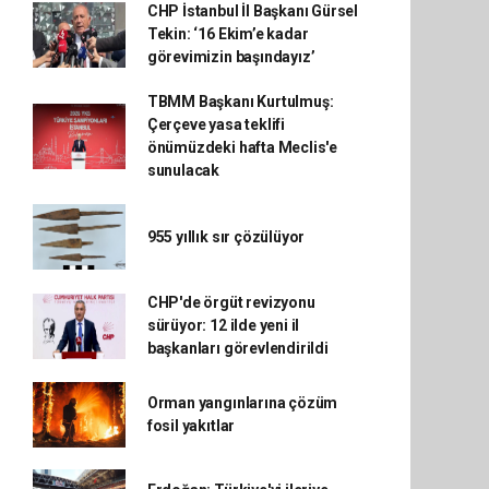
CHP İstanbul İl Başkanı Gürsel
Tekin: ‘16 Ekim’e kadar
görevimizin başındayız’
TBMM Başkanı Kurtulmuş:
Çerçeve yasa teklifi
önümüzdeki hafta Meclis'e
sunulacak
955 yıllık sır çözülüyor
CHP'de örgüt revizyonu
sürüyor: 12 ilde yeni il
başkanları görevlendirildi
Orman yangınlarına çözüm
fosil yakıtlar