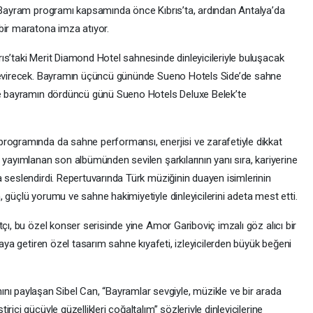
. Bayram programı kapsamında önce Kıbrıs’ta, ardından Antalya’da
bir maratona imza atıyor.
ıs’taki Merit Diamond Hotel sahnesinde dinleyicileriyle buluşacak
 çevirecek. Bayramın üçüncü gününde Sueno Hotels Side’de sahne
ise bayramın dördüncü günü Sueno Hotels Deluxe Belek’te
rogramında da sahne performansı, enerjisi ve zarafetiyle dikkat
 yayımlanan son albümünden sevilen şarkılarının yanı sıra, kariyerine
 seslendirdi. Repertuvarında Türk müziğinin duayen isimlerinin
 güçlü yorumu ve sahne hakimiyetiyle dinleyicilerini adeta mest etti.
çı, bu özel konser serisinde yine Amor Gariboviç imzalı göz alıcı bir
raya getiren özel tasarım sahne kıyafeti, izleyicilerden büyük beğeni
paylaşan Sibel Can, “Bayramlar sevgiyle, müzikle ve bir arada
ici gücüyle güzellikleri çoğaltalım” sözleriyle dinleyicilerine