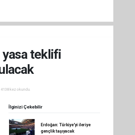
asa teklifi
ulacak
4138 kez okundu.
İlginizi Çekebilir
Erdoğan: Türkiye'yi ileriye
gençlik taşıyacak