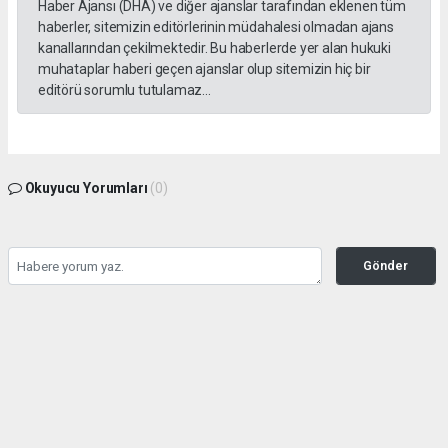
Haber Ajansı (DHA) ve diğer ajanslar tarafından eklenen tüm
haberler, sitemizin editörlerinin müdahalesi olmadan ajans
kanallarından çekilmektedir. Bu haberlerde yer alan hukuki
muhataplar haberi geçen ajanslar olup sitemizin hiç bir
editörü sorumlu tutulamaz...
Okuyucu Yorumları
(0)
Gönder
Yorum yazarak Topluluk Kuralları’nı kabul etmiş bulunuyor ve gazetesondakika.com
sitesine yaptığınız yorumunuzla ilgili doğrudan veya dolaylı tüm sorumluluğu tek
başınıza üstleniyorsunuz. Yazılan tüm yorumlardan site yönetimi hiçbir şekilde
sorumlu tutulamaz.