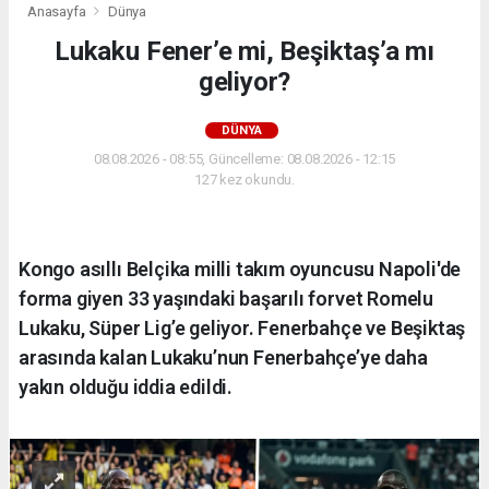
Anasayfa
Dünya
Lukaku Fener’e mi, Beşiktaş’a mı
geliyor?
DÜNYA
08.08.2026 - 08:55, Güncelleme: 08.08.2026 - 12:15
127 kez okundu.
Kongo asıllı Belçika milli takım oyuncusu Napoli'de
forma giyen 33 yaşındaki başarılı forvet Romelu
Lukaku, Süper Lig’e geliyor. Fenerbahçe ve Beşiktaş
arasında kalan Lukaku’nun Fenerbahçe’ye daha
yakın olduğu iddia edildi.