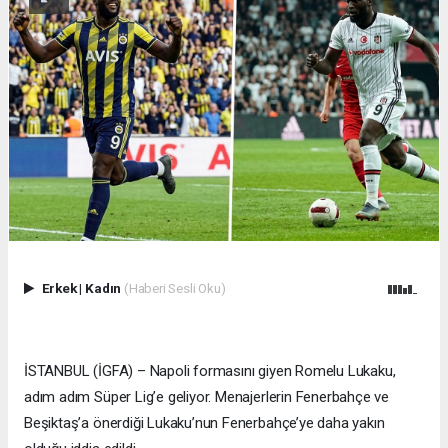
Erkek
|
Kadın
(Haberi Sesli Oku)
İSTANBUL (İGFA) – Napoli formasını giyen Romelu Lukaku,
adım adım Süper Lig’e geliyor. Menajerlerin Fenerbahçe ve
Beşiktaş’a önerdiği Lukaku’nun Fenerbahçe’ye daha yakın