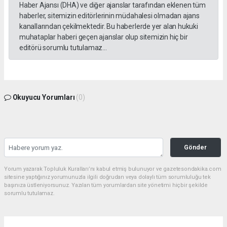
Haber Ajansı (DHA) ve diğer ajanslar tarafından eklenen tüm
haberler, sitemizin editörlerinin müdahalesi olmadan ajans
kanallarından çekilmektedir. Bu haberlerde yer alan hukuki
muhataplar haberi geçen ajanslar olup sitemizin hiç bir
editörü sorumlu tutulamaz...
Okuyucu Yorumları
(0)
Gönder
Yorum yazarak Topluluk Kuralları’nı kabul etmiş bulunuyor ve gazetesondakika.com
sitesine yaptığınız yorumunuzla ilgili doğrudan veya dolaylı tüm sorumluluğu tek
başınıza üstleniyorsunuz. Yazılan tüm yorumlardan site yönetimi hiçbir şekilde
sorumlu tutulamaz.