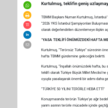
Kurtulmuş, teklifin geniş uzlaşmay
TBMM Başkanı Numan Kurtulmuş, İstanbul Vali
"2026 YKS İstanbul Şampiyonları Buluşmas
olarak değerlendirilen düzenlemeye ilişkin a
"YASA TEKLİFİ ÖNÜMÜZDEKİ HAFTA ME
Kurtulmuş, "Terörsüz Türkiye" sürecinin öne
hafta TBMM gündemine geleceğini belirtti.
Kurtulmuş, "İnşallah önümüzdeki hafta, bu sür
teklifi olarak Türkiye Büyük Millet Meclisi'ne
oyuyla yasalaşarak önemli bir adımı daha g
"TÜRKİYE 50 YILINI TERÖRLE HEBA ETTİ"
Konuşmasında terörün Türkiye'ye ağır bedell
yarım asrının terörle mücadele içinde geçtiği