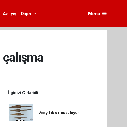
Asayiş
Diğer
Menü
n çalışma
İlginizi Çekebilir
955 yıllık sır çözülüyor