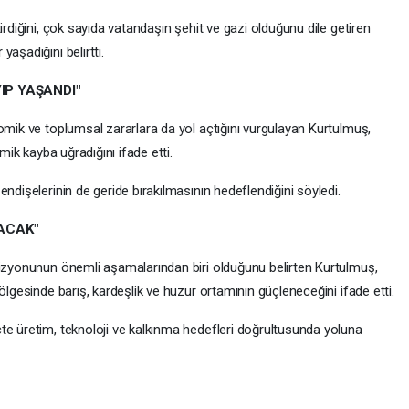
irdiğini, çok sayıda vatandaşın şehit ve gazi olduğunu dile getiren
aşadığını belirtti.
IP YAŞANDI"
omik ve toplumsal zararlara da yol açtığını vurgulayan Kurtulmuş,
omik kayba uğradığını ifade etti.
ndişelerinin de geride bırakılmasının hedeflendiğini söyledi.
LACAK"
vizyonunun önemli aşamalarından biri olduğunu belirten Kurtulmuş,
ölgesinde barış, kardeşlik ve huzur ortamının güçleneceğini ifade etti.
te üretim, teknoloji ve kalkınma hedefleri doğrultusunda yoluna