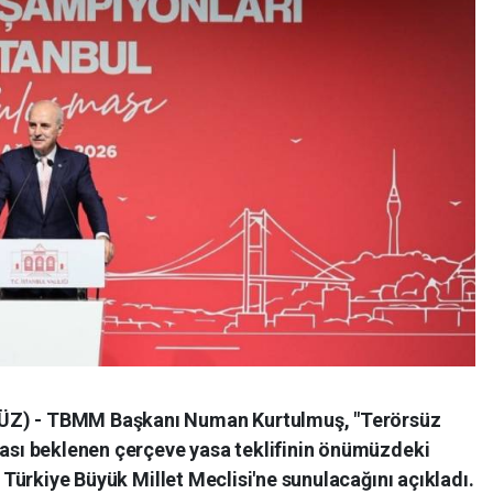
ÜZ) - TBMM Başkanı Numan Kurtulmuş, "Terörsüz
ması beklenen çerçeve yasa teklifinin önümüzdeki
k Türkiye Büyük Millet Meclisi'ne sunulacağını açıkladı.