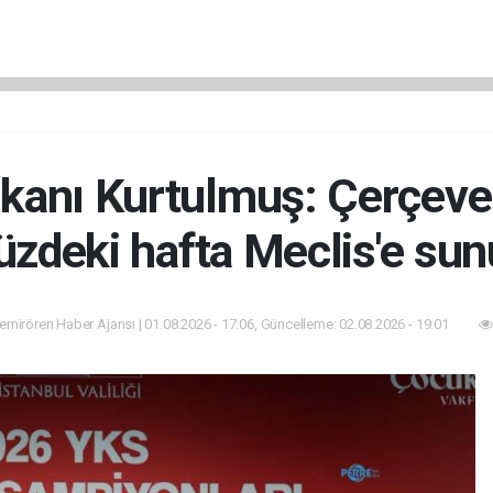
nı Kurtulmuş: Çerçeve y
zdeki hafta Meclis'e sun
mirören Haber Ajansı | 01.08.2026 - 17:06, Güncelleme: 02.08.2026 - 19:01