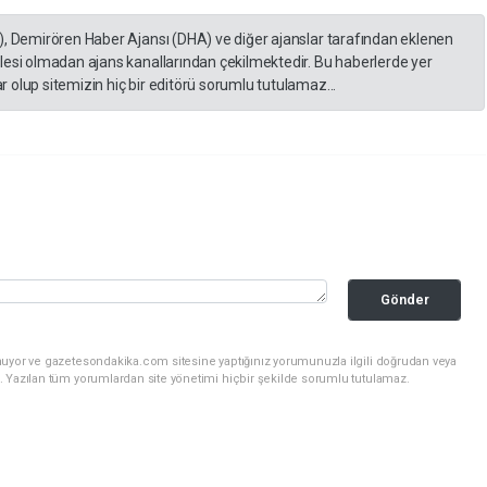
), Demirören Haber Ajansı (DHA) ve diğer ajanslar tarafından eklenen
lesi olmadan ajans kanallarından çekilmektedir. Bu haberlerde yer
 olup sitemizin hiç bir editörü sorumlu tutulamaz...
Gönder
nuyor ve gazetesondakika.com sitesine yaptığınız yorumunuzla ilgili doğrudan veya
. Yazılan tüm yorumlardan site yönetimi hiçbir şekilde sorumlu tutulamaz.