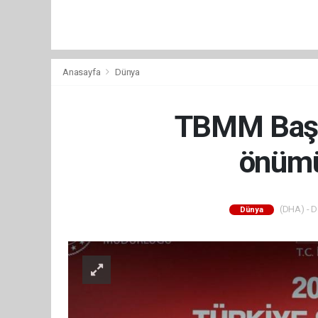
Anasayfa
Dünya
TBMM Başka
önümü
(DHA) - De
Dünya