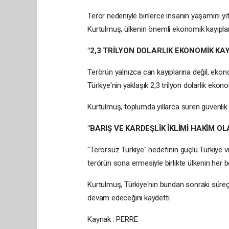
Terör nedeniyle binlerce insanın yaşamını yit
Kurtulmuş, ülkenin önemli ekonomik kayıplar y
"2,3 TRİLYON DOLARLIK EKONOMİK KAY
Terörün yalnızca can kayıplarına değil, ekon
Türkiye'nin yaklaşık 2,3 trilyon dolarlık ekon
Kurtulmuş, toplumda yıllarca süren güvenlik e
"BARIŞ VE KARDEŞLİK İKLİMİ HAKİM O
"Terörsüz Türkiye" hedefinin güçlü Türkiye 
terörün sona ermesiyle birlikte ülkenin her b
Kurtulmuş, Türkiye'nin bundan sonraki süreç
devam edeceğini kaydetti.
Kaynak : PERRE