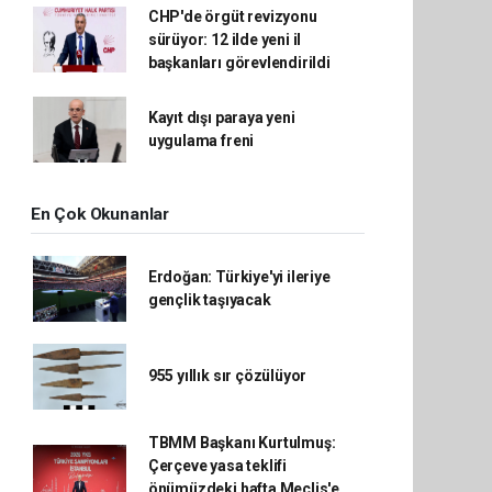
CHP'de örgüt revizyonu
sürüyor: 12 ilde yeni il
başkanları görevlendirildi
Kayıt dışı paraya yeni
uygulama freni
En Çok Okunanlar
Erdoğan: Türkiye'yi ileriye
gençlik taşıyacak
955 yıllık sır çözülüyor
TBMM Başkanı Kurtulmuş:
Çerçeve yasa teklifi
önümüzdeki hafta Meclis'e