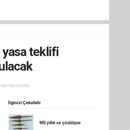
asa teklifi
ulacak
3627 kez okundu.
İlginizi Çekebilir
955 yıllık sır çözülüyor