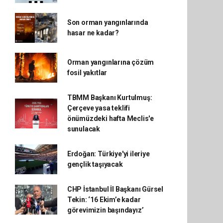
Son orman yangınlarında
hasar ne kadar?
Orman yangınlarına çözüm
fosil yakıtlar
TBMM Başkanı Kurtulmuş:
Çerçeve yasa teklifi
önümüzdeki hafta Meclis'e
sunulacak
Erdoğan: Türkiye'yi ileriye
gençlik taşıyacak
CHP İstanbul İl Başkanı Gürsel
Tekin: ‘16 Ekim’e kadar
görevimizin başındayız’