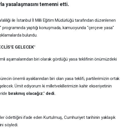
la yasalaşmasını temenni etti.
liği ile İstanbul İl Milli Eğitim Müdürlüğü tarafından düzenlenen
ı" programında yaptığı konuşmada, kamuoyunda "çerçeve yasa"
çıklamalarda bulundu.
CLİS'E GELECEK"
mli aşamalarından biri olarak gördüğü yasa teklifinin önümüzdeki
ecin önemli ayaklarından biri olan yasa teklifi, partilerimizin ortak
 gelecek. Ümit ediyorum ki milletvekillerimizin kahir ekseriyetinin
eride
bırakmış olacağız." dedi.
er ödettiğini ifade eden Kurtulmuş, Cumhuriyet tarihinin yaklaşık
ni söyledi.