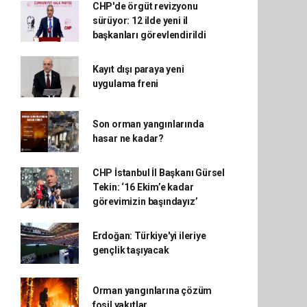
CHP'de örgüt revizyonu
sürüyor: 12 ilde yeni il
başkanları görevlendirildi
Kayıt dışı paraya yeni
uygulama freni
Son orman yangınlarında
hasar ne kadar?
CHP İstanbul İl Başkanı Gürsel
Tekin: ‘16 Ekim’e kadar
görevimizin başındayız’
Erdoğan: Türkiye'yi ileriye
gençlik taşıyacak
Orman yangınlarına çözüm
fosil yakıtlar