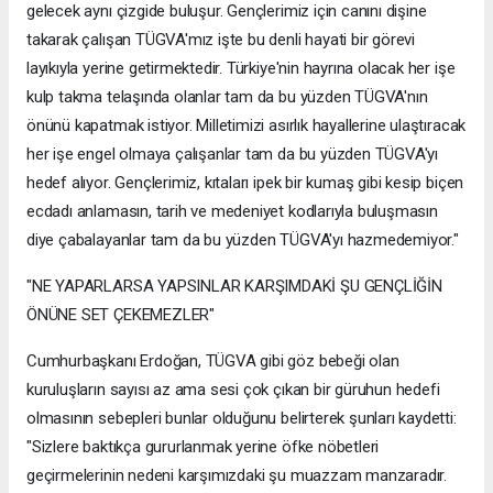
gelecek aynı çizgide buluşur. Gençlerimiz için canını dişine
takarak çalışan TÜGVA'mız işte bu denli hayati bir görevi
layıkıyla yerine getirmektedir. Türkiye'nin hayrına olacak her işe
kulp takma telaşında olanlar tam da bu yüzden TÜGVA'nın
önünü kapatmak istiyor. Milletimizi asırlık hayallerine ulaştıracak
her işe engel olmaya çalışanlar tam da bu yüzden TÜGVA'yı
hedef alıyor. Gençlerimiz, kıtaları ipek bir kumaş gibi kesip biçen
ecdadı anlamasın, tarih ve medeniyet kodlarıyla buluşmasın
diye çabalayanlar tam da bu yüzden TÜGVA'yı hazmedemiyor."
"NE YAPARLARSA YAPSINLAR KARŞIMDAKİ ŞU GENÇLİĞİN
ÖNÜNE SET ÇEKEMEZLER"
Cumhurbaşkanı Erdoğan, TÜGVA gibi göz bebeği olan
kuruluşların sayısı az ama sesi çok çıkan bir güruhun hedefi
olmasının sebepleri bunlar olduğunu belirterek şunları kaydetti:
"Sizlere baktıkça gururlanmak yerine öfke nöbetleri
geçirmelerinin nedeni karşımızdaki şu muazzam manzaradır.