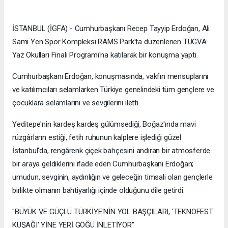
İSTANBUL (İGFA) - Cumhurbaşkanı Recep Tayyip Erdoğan, Ali
Sami Yen Spor Kompleksi RAMS Park'ta düzenlenen TÜGVA
Yaz Okulları Finali Programı'na katılarak bir konuşma yaptı.
Cumhurbaşkanı Erdoğan, konuşmasında, vakfın mensuplarını
ve katılımcıları selamlarken Türkiye genelindeki tüm gençlere ve
çocuklara selamlarını ve sevgilerini iletti.
Yeditepe'nin kardeş kardeş gülümsediği, Boğaz'ında mavi
rüzgârların estiği, fetih ruhunun kalplere işlediği güzel
İstanbul'da, rengârenk çiçek bahçesini andıran bir atmosferde
bir araya geldiklerini ifade eden Cumhurbaşkanı Erdoğan;
umudun, sevginin, aydınlığın ve geleceğin timsali olan gençlerle
birlikte olmanın bahtiyarlığı içinde olduğunu dile getirdi.
"BÜYÜK VE GÜÇLÜ TÜRKİYE'NİN YOL BAŞÇILARI, 'TEKNOFEST
KUŞAĞI' YİNE YERİ GÖĞÜ İNLETİYOR"