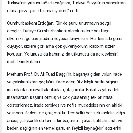
Türkiye'nin yüzünü ağartacağınıza, Türkiye Yüzyılı'nın sancaktarı
olacağınıza yürekten inanıyorum" dedi.
Cumhurbaşkanı Erdoğan, "Bir de şunu unutmayın sevgili
gençler, Türkiye Cumhurbaşkanı olarak sizlere baktıkça
ülkemizin geleceği adına heyecanlanıyorum. Her birinizle gurur
duyuyor, sizlere çok ama çok güveniyorum. Rabbim sizleri
korusun. Yolunuzu da bahtınızı da ufkunuzu da açık eylesin"
ifadelerini kullandı.
Merhum Prof. Dr. Ali Fuad Başgil'in, başarıya giden yolun irade
ve çalışkanlıktan geçtiğini ifade eden "Az bilgili, hatta bilgisiz
insanlardan muvaffak olanlar çok görülür. Fakat zayıf iradeli
insanlardan başarılı olmuş ve çok yükselmiş tek bir misal
gösterilemez. İrade terbiyesi ve nefis mücadelesinin en ahlaki
ve insani ifadesi ise çalışmaktır. Tembellik her türlü ahlaksızlığın
anası, çalışkanlık da temiz bir başarının, yüksek ahlakın, ruh ve
beden sağlığının en temel şartı, en feyizli kaynağıdır" sözlerini