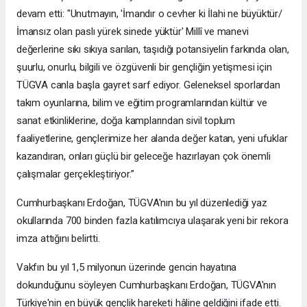
devam etti: "Unutmayın, 'İmandır o cevher ki İlahi ne büyüktür/
İmansız olan paslı yürek sinede yüktür' Millî ve manevi
değerlerine sıkı sıkıya sarılan, taşıdığı potansiyelin farkında olan,
şuurlu, onurlu, bilgili ve özgüvenli bir gençliğin yetişmesi için
TÜGVA canla başla gayret sarf ediyor. Geleneksel sporlardan
takım oyunlarına, bilim ve eğitim programlarından kültür ve
sanat etkinliklerine, doğa kamplarından sivil toplum
faaliyetlerine, gençlerimize her alanda değer katan, yeni ufuklar
kazandıran, onları güçlü bir geleceğe hazırlayan çok önemli
çalışmalar gerçekleştiriyor.”
Cumhurbaşkanı Erdoğan, TÜGVA'nın bu yıl düzenlediği yaz
okullarında 700 binden fazla katılımcıya ulaşarak yeni bir rekora
imza attığını belirtti.
Vakfın bu yıl 1,5 milyonun üzerinde gencin hayatına
dokunduğunu söyleyen Cumhurbaşkanı Erdoğan, TÜGVA'nın
Türkiye'nin en büyük gençlik hareketi hâline geldiğini ifade etti.