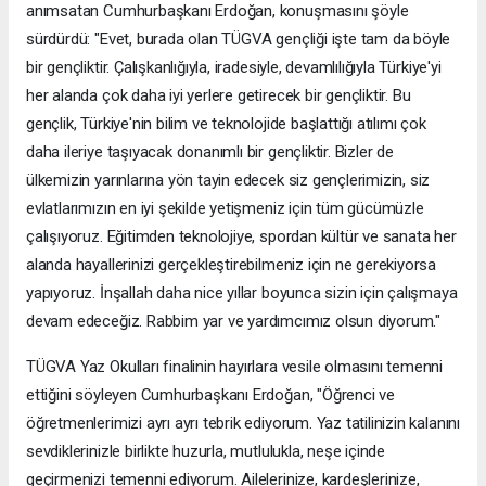
anımsatan Cumhurbaşkanı Erdoğan, konuşmasını şöyle
sürdürdü: "Evet, burada olan TÜGVA gençliği işte tam da böyle
bir gençliktir. Çalışkanlığıyla, iradesiyle, devamlılığıyla Türkiye'yi
her alanda çok daha iyi yerlere getirecek bir gençliktir. Bu
gençlik, Türkiye'nin bilim ve teknolojide başlattığı atılımı çok
daha ileriye taşıyacak donanımlı bir gençliktir. Bizler de
ülkemizin yarınlarına yön tayin edecek siz gençlerimizin, siz
evlatlarımızın en iyi şekilde yetişmeniz için tüm gücümüzle
çalışıyoruz. Eğitimden teknolojiye, spordan kültür ve sanata her
alanda hayallerinizi gerçekleştirebilmeniz için ne gerekiyorsa
yapıyoruz. İnşallah daha nice yıllar boyunca sizin için çalışmaya
devam edeceğiz. Rabbim yar ve yardımcımız olsun diyorum."
TÜGVA Yaz Okulları finalinin hayırlara vesile olmasını temenni
ettiğini söyleyen Cumhurbaşkanı Erdoğan, "Öğrenci ve
öğretmenlerimizi ayrı ayrı tebrik ediyorum. Yaz tatilinizin kalanını
sevdiklerinizle birlikte huzurla, mutlulukla, neşe içinde
geçirmenizi temenni ediyorum. Ailelerinize, kardeşlerinize,