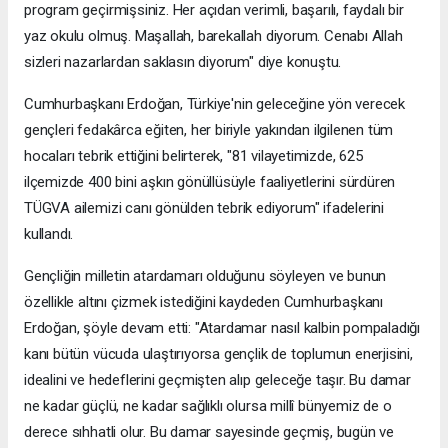
program geçirmişsiniz. Her açıdan verimli, başarılı, faydalı bir
yaz okulu olmuş. Maşallah, barekallah diyorum. Cenabı Allah
sizleri nazarlardan saklasın diyorum" diye konuştu.
Cumhurbaşkanı Erdoğan, Türkiye'nin geleceğine yön verecek
gençleri fedakârca eğiten, her biriyle yakından ilgilenen tüm
hocaları tebrik ettiğini belirterek, "81 vilayetimizde, 625
ilçemizde 400 bini aşkın gönüllüsüyle faaliyetlerini sürdüren
TÜGVA ailemizi canı gönülden tebrik ediyorum" ifadelerini
kullandı.
Gençliğin milletin atardamarı olduğunu söyleyen ve bunun
özellikle altını çizmek istediğini kaydeden Cumhurbaşkanı
Erdoğan, şöyle devam etti: "Atardamar nasıl kalbin pompaladığı
kanı bütün vücuda ulaştırıyorsa gençlik de toplumun enerjisini,
idealini ve hedeflerini geçmişten alıp geleceğe taşır. Bu damar
ne kadar güçlü, ne kadar sağlıklı olursa millî bünyemiz de o
derece sıhhatli olur. Bu damar sayesinde geçmiş, bugün ve