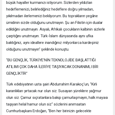
büyük hayaller kurmanızı istiyorum. Sizlerden yıldızları
hedeflemenizi, belirlediğiniz hedeflere doğru yılmadan,
yıkılmadan ilerlemenizi bekliyorum. Bu toprakların yegâne
ümidinin sizde olduğunu unutmayın. Şu an Filistin için dualar
edildiğini unutmayın. Asyalı, Afrikalı çocukların kalbinin sizlerle
çarptığını unutmayın. Türk-İslam dünyasında aynı ufka
baktığınız, aynı ideallere inandığınız milyonlarca kardeşiniz
olduğunu unutmayın" şeklinde konuştu.
"BU GENÇLİK, TÜRKİYE’NİN TEKNOLOJİDE BAŞLATTIĞI
ATILIMI ÇOK DAHA İLERİYE TAŞIYACAK DONANIMLI BİR
GENÇLİKTİR"
Türk edebiyatının usta şairi Abdurrahim Karakoç'un, "Kirli
karanlıkları yırtacak nur olun siz. Susayan yüreklere yağmur
olun siz. Çamur sıçratanlara bakıp çamurlaşmayın, halk mayası
taşıyan helal hamur olun siz" sözlerini anımsatan
Cumhurbaşkanı Erdoğan, "Ben her birinizin gelecekte