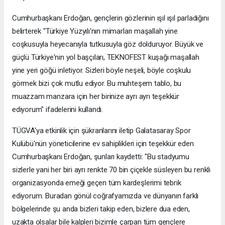
Cumhurbaşkanı Erdoğan, gençlerin gözlerinin ışıl ışıl parladığını
belirterek "Türkiye Yüzyılı'nın mimarları maşallah yine
coşkusuyla heyecanıyla tutkusuyla göz dolduruyor. Büyük ve
güçlü Türkiye'nin yol başçıları, TEKNOFEST kuşağı maşallah
yine yeri göğü inletiyor. Sizleri böyle neşeli, böyle coşkulu
görmek bizi çok mutlu ediyor. Bu muhteşem tablo, bu
muazzam manzara için her birinize ayrı ayrı teşekkür
ediyorum" ifadelerini kullandı.
TÜGVA'ya etkinlik için şükranlarını iletip Galatasaray Spor
Kulübü'nün yöneticilerine ev sahiplikleri için teşekkür eden
Cumhurbaşkanı Erdoğan, şunları kaydetti: "Bu stadyumu
sizlerle yani her biri ayrı renkte 70 bin çiçekle süsleyen bu renkli
organizasyonda emeği geçen tüm kardeşlerimi tebrik
ediyorum. Buradan gönül coğrafyamızda ve dünyanın farklı
bölgelerinde şu anda bizleri takip eden, bizlere dua eden,
uzakta olsalar bile kalpleri bizimle çarpan tüm gençlere