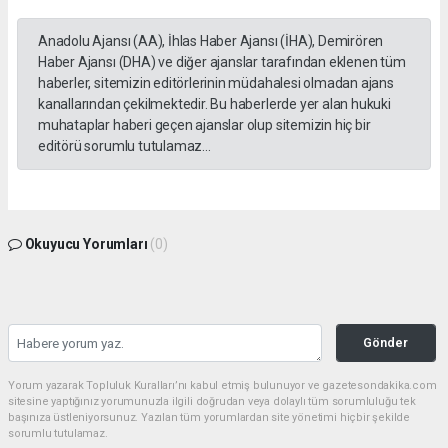
Anadolu Ajansı (AA), İhlas Haber Ajansı (İHA), Demirören
Haber Ajansı (DHA) ve diğer ajanslar tarafından eklenen tüm
haberler, sitemizin editörlerinin müdahalesi olmadan ajans
kanallarından çekilmektedir. Bu haberlerde yer alan hukuki
muhataplar haberi geçen ajanslar olup sitemizin hiç bir
editörü sorumlu tutulamaz...
Okuyucu Yorumları
(0)
Gönder
Yorum yazarak Topluluk Kuralları’nı kabul etmiş bulunuyor ve gazetesondakika.com
sitesine yaptığınız yorumunuzla ilgili doğrudan veya dolaylı tüm sorumluluğu tek
başınıza üstleniyorsunuz. Yazılan tüm yorumlardan site yönetimi hiçbir şekilde
sorumlu tutulamaz.