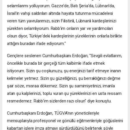
selamlarımı yolluyorum. Gazze'de, Batı Şeria'da, Lübnan'da,
İsrail'in vahşi saldırıları altında hayata tutunma mücadelesi
veren tüm yavrularımızı, sizin Filistinli, Lübnanlı kardeşlerinizi
yürekten selamlıyorum. Rabb'im onların yar ve yardımcıları
olsun diyor, Türkiye'deki kardeşlerinin yüreklerinin onlarla birlikte
attığını buradan ifade ediyorum."
Gençlere seslenen Cumhurbaşkanı Erdoğan, "Sevgili evlatlarım,
öncelikle burada bir gerçeği tüm kalbimle ifade etmek
istiyorum. Sizin şu coşkunuzu, şu enerjinizi tarif etmeye inanın
kelimeler yetmez. Sizin şu güzelliğinizi, şu berraklığınızı değme
şair söze, mısraa dökemez. Sizin şu samimiyetinizi, imanla
atan şu kalplerinizi, toplu vuran şu yüreklerinizi en usta ressam
resmedemez. Rabb'im sizlerden razı olsun" diye konuştu.
Cumhurbaşkanı Erdoğan, TÜGVA'nın yöneticileriyle
mensuplarıyla profesyonel ve gönüllü eğitmenleriyle göğüslerini
kabartan işlere imza atmayı sürdürdüğünü belirterek şöyle