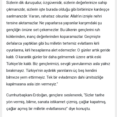
Sizlerin dik duruşudur, özgüvenidir, sizlerin değerlerinize sahip
çıkmanızdır, sizlerin işte burada olduğu gibi birbirinize kardeşçe
sarılmanızdır. Varsın, rahatsız olsunlar. Allah'ın izniyle nehri
tersine akıtamazlar. Ne yaparlarsa yapsınlar karşımdaki şu
gençliğin önüne set çekemezler. Bu ülkenin gençlerini ruh
köklerinden, inanç değerlerinden koparamazlar. Geçmişte
defalarca yaptıkları gibi bu milletin tertemiz evlatlarını kirli
oyunlarına, kirli hesaplarına alet edemezler. O günler artık geride
kaldı. O karanlık günler bir daha gelmemek üzere artık eski
Türkiye'de kaldı. Biz gençlerimizi, sevgili yavrularımızı asla yalnız
bırakmayız. Türkiye'nin aydınlık yarınlarını üç beş kendini
bilmeze yem ettirmeyiz. Tek bir evladımızın dahi ümitsizliğe
kapılmasına asla izin vermeyiz."
Cumhurbaşkanı Erdoğan, gençlere seslenerek, "Sizler tarihe
yön vermiş, bilime, sanata istikamet çizmiş, çağlar kapatmış,
çağlar açmış bir milletin evlatlarısınız" diye konuştu.