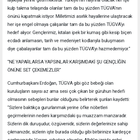
kulp takma telaşında olanlar tam da bu yüzden TÜGVA'nın
önünü kapatmak istiyor. Milletimizi asırlık hayallerine ulaştıracak
her işe engel olmaya çalışanlar tam da bu yüzden TÜGVA'yı
hedef alıyor. Gençlerimiz, kıtaları ipek bir kumaş gibi kesip biçen
ecdadı anlamasın, tarih ve medeniyet kodlarıyla buluşmasın
diye çabalayanlar tam da bu yüzden TÜGVA'yı hazmedemiyor."
"NE YAPARLARSA YAPSINLAR KARŞIMDAKİ ŞU GENÇLİĞİN
ÖNÜNE SET ÇEKEMEZLER"
Cumhurbaşkanı Erdoğan, TÜGVA gibi göz bebeği olan
kuruluşların sayısı az ama sesi çok çıkan bir güruhun hedefi
olmasının sebepleri bunlar olduğunu belirterek şunları kaydetti:
"Sizlere baktıkça gururlanmak yerine öfke nöbetleri
geçirmelerinin nedeni karşımızdaki şu muazzam manzaradır.
Sizlerin dik duruşudur, özgüvenidir, sizlerin değerlerinize sahip
çıkmanızdır, sizlerin işte burada olduğu gibi birbirinize kardeşçe
sarılmanızdır. Varsın, rahatsız olsunlar. Allah'ın izniyle nehri