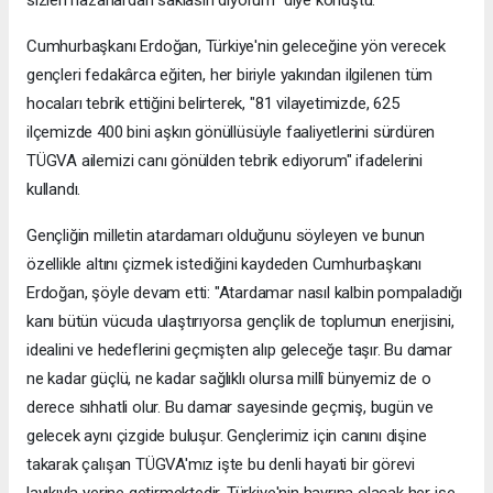
Cumhurbaşkanı Erdoğan, Türkiye'nin geleceğine yön verecek
gençleri fedakârca eğiten, her biriyle yakından ilgilenen tüm
hocaları tebrik ettiğini belirterek, "81 vilayetimizde, 625
ilçemizde 400 bini aşkın gönüllüsüyle faaliyetlerini sürdüren
TÜGVA ailemizi canı gönülden tebrik ediyorum" ifadelerini
kullandı.
Gençliğin milletin atardamarı olduğunu söyleyen ve bunun
özellikle altını çizmek istediğini kaydeden Cumhurbaşkanı
Erdoğan, şöyle devam etti: "Atardamar nasıl kalbin pompaladığı
kanı bütün vücuda ulaştırıyorsa gençlik de toplumun enerjisini,
idealini ve hedeflerini geçmişten alıp geleceğe taşır. Bu damar
ne kadar güçlü, ne kadar sağlıklı olursa millî bünyemiz de o
derece sıhhatli olur. Bu damar sayesinde geçmiş, bugün ve
gelecek aynı çizgide buluşur. Gençlerimiz için canını dişine
takarak çalışan TÜGVA'mız işte bu denli hayati bir görevi
layıkıyla yerine getirmektedir. Türkiye'nin hayrına olacak her işe