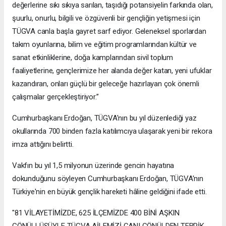
değerlerine sıkı sıkıya sarılan, taşıdığı potansiyelin farkında olan,
şuurlu, onurlu, bilgili ve özgüvenli bir gençliğin yetişmesi için
TÜGVA canla başla gayret sarf ediyor. Geleneksel sporlardan
takım oyunlarına, bilim ve eğitim programlarından kültür ve
sanat etkinliklerine, doğa kamplarından sivil toplum
faaliyetlerine, gençlerimize her alanda değer katan, yeni ufuklar
kazandıran, onları güçlü bir geleceğe hazırlayan çok önemli
çalışmalar gerçekleştiriyor.”
Cumhurbaşkanı Erdoğan, TÜGVA'nın bu yıl düzenlediği yaz
okullarında 700 binden fazla katılımcıya ulaşarak yeni bir rekora
imza attığını belirtti.
Vakfın bu yıl 1,5 milyonun üzerinde gencin hayatına
dokunduğunu söyleyen Cumhurbaşkanı Erdoğan, TÜGVA'nın
Türkiye'nin en büyük gençlik hareketi hâline geldiğini ifade etti.
"81 VİLAYETİMİZDE, 625 İLÇEMİZDE 400 BİNİ AŞKIN
GÖNÜLLÜSÜYLE TÜGVA AİLEMİZİ CANI GÖNÜLDEN TEBRİK