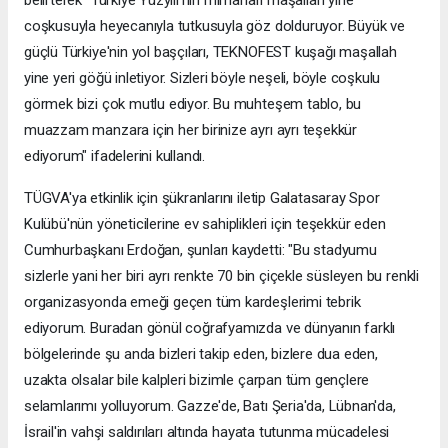
coşkusuyla heyecanıyla tutkusuyla göz dolduruyor. Büyük ve
güçlü Türkiye'nin yol başçıları, TEKNOFEST kuşağı maşallah
yine yeri göğü inletiyor. Sizleri böyle neşeli, böyle coşkulu
görmek bizi çok mutlu ediyor. Bu muhteşem tablo, bu
muazzam manzara için her birinize ayrı ayrı teşekkür
ediyorum" ifadelerini kullandı.
TÜGVA'ya etkinlik için şükranlarını iletip Galatasaray Spor
Kulübü'nün yöneticilerine ev sahiplikleri için teşekkür eden
Cumhurbaşkanı Erdoğan, şunları kaydetti: "Bu stadyumu
sizlerle yani her biri ayrı renkte 70 bin çiçekle süsleyen bu renkli
organizasyonda emeği geçen tüm kardeşlerimi tebrik
ediyorum. Buradan gönül coğrafyamızda ve dünyanın farklı
bölgelerinde şu anda bizleri takip eden, bizlere dua eden,
uzakta olsalar bile kalpleri bizimle çarpan tüm gençlere
selamlarımı yolluyorum. Gazze'de, Batı Şeria'da, Lübnan'da,
İsrail'in vahşi saldırıları altında hayata tutunma mücadelesi