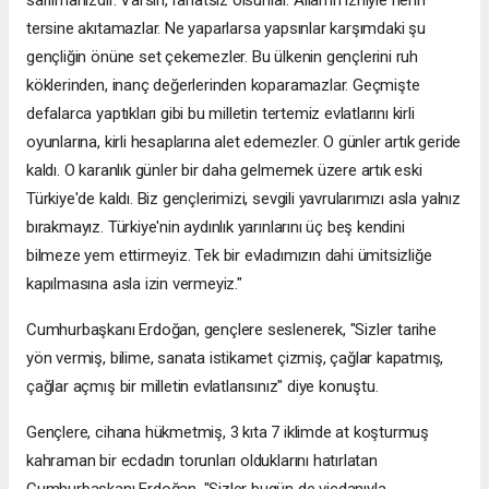
tersine akıtamazlar. Ne yaparlarsa yapsınlar karşımdaki şu
gençliğin önüne set çekemezler. Bu ülkenin gençlerini ruh
köklerinden, inanç değerlerinden koparamazlar. Geçmişte
defalarca yaptıkları gibi bu milletin tertemiz evlatlarını kirli
oyunlarına, kirli hesaplarına alet edemezler. O günler artık geride
kaldı. O karanlık günler bir daha gelmemek üzere artık eski
Türkiye'de kaldı. Biz gençlerimizi, sevgili yavrularımızı asla yalnız
bırakmayız. Türkiye'nin aydınlık yarınlarını üç beş kendini
bilmeze yem ettirmeyiz. Tek bir evladımızın dahi ümitsizliğe
kapılmasına asla izin vermeyiz."
Cumhurbaşkanı Erdoğan, gençlere seslenerek, "Sizler tarihe
yön vermiş, bilime, sanata istikamet çizmiş, çağlar kapatmış,
çağlar açmış bir milletin evlatlarısınız" diye konuştu.
Gençlere, cihana hükmetmiş, 3 kıta 7 iklimde at koşturmuş
kahraman bir ecdadın torunları olduklarını hatırlatan
Cumhurbaşkanı Erdoğan, "Sizler bugün de vicdanıyla,