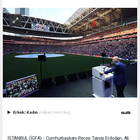
Erkek
|
Kadın
(Haberi Sesli Oku)
İSTANBUL (İGFA) - Cumhurbaşkanı Recep Tayyip Erdoğan, Ali