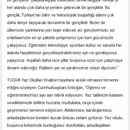
her alanda çok daha iyi yerlere getirecek bir gençliktir. Bu
gençlik, Türkiye'nin bilim ve teknolojide başlattığı atılımı çok
daha ileriye taşıyacak donanımlı bir gençliktir. Bizler de
ülkemizin yarınlarına yön tayin edecek siz gençlerimizin, siz
evlatlarımızın en iyi şekilde yetişmeniz için tüm gücümüzle
çalışıyoruz. Eğitimden teknolojiye, spordan kültür ve sanata her
alanda hayallerinizi gerçekleştirebilmeniz için ne gerekiyorsa
yapıyoruz. İnşallah daha nice yıllar boyunca sizin için çalışmaya
devam edeceğiz. Rabbim yar ve yardımcımız olsun diyorum."
TÜGVA Yaz Okulları finalinin hayırlara vesile olmasını temenni
ettiğini söyleyen Cumhurbaşkanı Erdoğan, "Öğrenci ve
öğretmenlerimizi ayrı ayrı tebrik ediyorum. Yaz tatilinizin kalanını
sevdiklerinizle birlikte huzurla, mutlulukla, neşe içinde
geçirmenizi temenni ediyorum. Ailelerinize, kardeşlerinize,
arkadaşlarınıza benden kucak dolusu selam götürün. Yaz okulu
boyunca birbirinizle kurduğunuz dostlukları, arkadaşlıkları