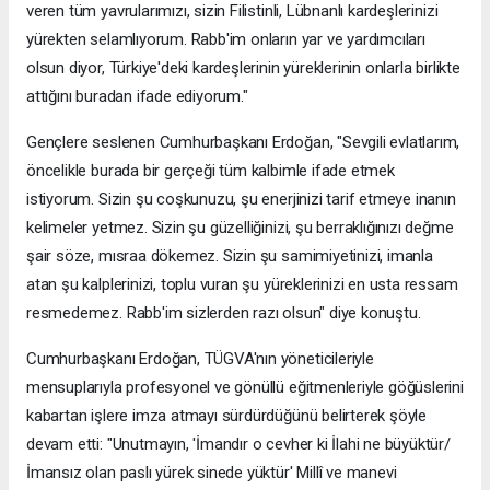
veren tüm yavrularımızı, sizin Filistinli, Lübnanlı kardeşlerinizi
yürekten selamlıyorum. Rabb'im onların yar ve yardımcıları
olsun diyor, Türkiye'deki kardeşlerinin yüreklerinin onlarla birlikte
attığını buradan ifade ediyorum."
Gençlere seslenen Cumhurbaşkanı Erdoğan, "Sevgili evlatlarım,
öncelikle burada bir gerçeği tüm kalbimle ifade etmek
istiyorum. Sizin şu coşkunuzu, şu enerjinizi tarif etmeye inanın
kelimeler yetmez. Sizin şu güzelliğinizi, şu berraklığınızı değme
şair söze, mısraa dökemez. Sizin şu samimiyetinizi, imanla
atan şu kalplerinizi, toplu vuran şu yüreklerinizi en usta ressam
resmedemez. Rabb'im sizlerden razı olsun" diye konuştu.
Cumhurbaşkanı Erdoğan, TÜGVA'nın yöneticileriyle
mensuplarıyla profesyonel ve gönüllü eğitmenleriyle göğüslerini
kabartan işlere imza atmayı sürdürdüğünü belirterek şöyle
devam etti: "Unutmayın, 'İmandır o cevher ki İlahi ne büyüktür/
İmansız olan paslı yürek sinede yüktür' Millî ve manevi