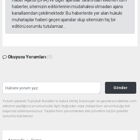
Haber Ajansı (DHA) ve diğer ajanslar tarafından eklenen tüm
haberler, sitemizin editörlerinin müdahalesi olmadan ajans
kanallarından çekilmektedir. Bu haberlerde yer alan hukuki
muhataplar haberi geçen ajanslar olup sitemizin hiç bir
editörü sorumlu tutulamaz...
Okuyucu Yorumları
(0)
Gönder
Yorum yazarak Topluluk Kuralları’nı kabul etmiş bulunuyor ve gazetesondakika.com
sitesine yaptığınız yorumunuzla ilgili doğrudan veya dolaylı tüm sorumluluğu tek
başınıza üstleniyorsunuz. Yazılan tüm yorumlardan site yönetimi hiçbir şekilde
sorumlu tutulamaz.