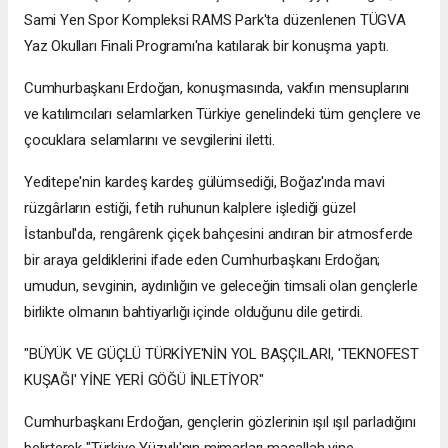
Sami Yen Spor Kompleksi RAMS Park'ta düzenlenen TÜGVA
Yaz Okulları Finali Programı'na katılarak bir konuşma yaptı.
Cumhurbaşkanı Erdoğan, konuşmasında, vakfın mensuplarını
ve katılımcıları selamlarken Türkiye genelindeki tüm gençlere ve
çocuklara selamlarını ve sevgilerini iletti.
Yeditepe'nin kardeş kardeş gülümsediği, Boğaz'ında mavi
rüzgârların estiği, fetih ruhunun kalplere işlediği güzel
İstanbul'da, rengârenk çiçek bahçesini andıran bir atmosferde
bir araya geldiklerini ifade eden Cumhurbaşkanı Erdoğan;
umudun, sevginin, aydınlığın ve geleceğin timsali olan gençlerle
birlikte olmanın bahtiyarlığı içinde olduğunu dile getirdi.
"BÜYÜK VE GÜÇLÜ TÜRKİYE'NİN YOL BAŞÇILARI, 'TEKNOFEST
KUŞAĞI' YİNE YERİ GÖĞÜ İNLETİYOR"
Cumhurbaşkanı Erdoğan, gençlerin gözlerinin ışıl ışıl parladığını
belirterek "Türkiye Yüzyılı'nın mimarları maşallah yine