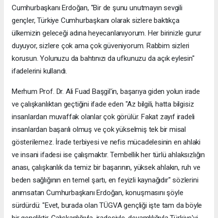
Cumhurbaşkanı Erdoğan, "Bir de şunu unutmayın sevgili
gençler, Türkiye Cumhurbaşkanı olarak sizlere baktıkça
ülkemizin geleceği adına heyecanlanıyorum. Her birinizle gurur
duyuyor, sizlere çok ama çok güveniyorum. Rabbim sizleri
korusun. Yolunuzu da bahtınızı da ufkunuzu da açık eylesin"
ifadelerini kullandı.
Merhum Prof. Dr. Ali Fuad Başgil'in, başarıya giden yolun irade
ve çalışkanlıktan geçtiğini ifade eden "Az bilgili, hatta bilgisiz
insanlardan muvaffak olanlar çok görülür. Fakat zayıf iradeli
insanlardan başarılı olmuş ve çok yükselmiş tek bir misal
gösterilemez. İrade terbiyesi ve nefis mücadelesinin en ahlaki
ve insani ifadesi ise çalışmaktır. Tembellik her türlü ahlaksızlığın
anası, çalışkanlık da temiz bir başarının, yüksek ahlakın, ruh ve
beden sağlığının en temel şartı, en feyizli kaynağıdır" sözlerini
anımsatan Cumhurbaşkanı Erdoğan, konuşmasını şöyle
sürdürdü: "Evet, burada olan TÜGVA gençliği işte tam da böyle
bir gençliktir. Çalışkanlığıyla, iradesiyle, devamlılığıyla Türkiye'yi