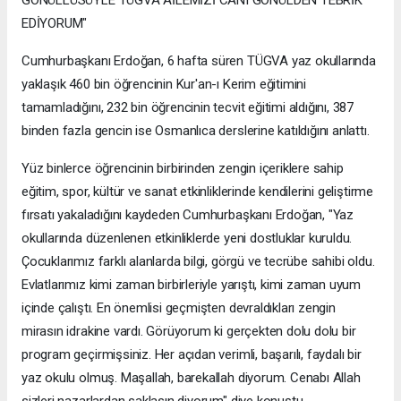
EDİYORUM"
Cumhurbaşkanı Erdoğan, 6 hafta süren TÜGVA yaz okullarında
yaklaşık 460 bin öğrencinin Kur'an-ı Kerim eğitimini
tamamladığını, 232 bin öğrencinin tecvit eğitimi aldığını, 387
binden fazla gencin ise Osmanlıca derslerine katıldığını anlattı.
Yüz binlerce öğrencinin birbirinden zengin içeriklere sahip
eğitim, spor, kültür ve sanat etkinliklerinde kendilerini geliştirme
fırsatı yakaladığını kaydeden Cumhurbaşkanı Erdoğan, "Yaz
okullarında düzenlenen etkinliklerde yeni dostluklar kuruldu.
Çocuklarımız farklı alanlarda bilgi, görgü ve tecrübe sahibi oldu.
Evlatlarımız kimi zaman birbirleriyle yarıştı, kimi zaman uyum
içinde çalıştı. En önemlisi geçmişten devraldıkları zengin
mirasın idrakine vardı. Görüyorum ki gerçekten dolu dolu bir
program geçirmişsiniz. Her açıdan verimli, başarılı, faydalı bir
yaz okulu olmuş. Maşallah, barekallah diyorum. Cenabı Allah
sizleri nazarlardan saklasın diyorum" diye konuştu.