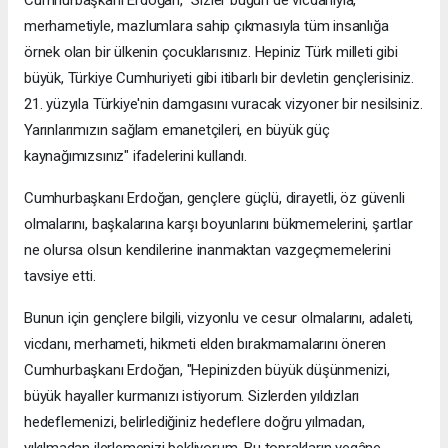
merhametiyle, mazlumlara sahip çıkmasıyla tüm insanlığa
örnek olan bir ülkenin çocuklarısınız. Hepiniz Türk milleti gibi
büyük, Türkiye Cumhuriyeti gibi itibarlı bir devletin gençlerisiniz.
21. yüzyıla Türkiye'nin damgasını vuracak vizyoner bir nesilsiniz.
Yarınlarımızın sağlam emanetçileri, en büyük güç
kaynağımızsınız" ifadelerini kullandı.
Cumhurbaşkanı Erdoğan, gençlere güçlü, dirayetli, öz güvenli
olmalarını, başkalarına karşı boyunlarını bükmemelerini, şartlar
ne olursa olsun kendilerine inanmaktan vazgeçmemelerini
tavsiye etti.
Bunun için gençlere bilgili, vizyonlu ve cesur olmalarını, adaleti,
vicdanı, merhameti, hikmeti elden bırakmamalarını öneren
Cumhurbaşkanı Erdoğan, "Hepinizden büyük düşünmenizi,
büyük hayaller kurmanızı istiyorum. Sizlerden yıldızları
hedeflemenizi, belirlediğiniz hedeflere doğru yılmadan,
yıkılmadan ilerlemenizi bekliyorum. Bu toprakların yegâne