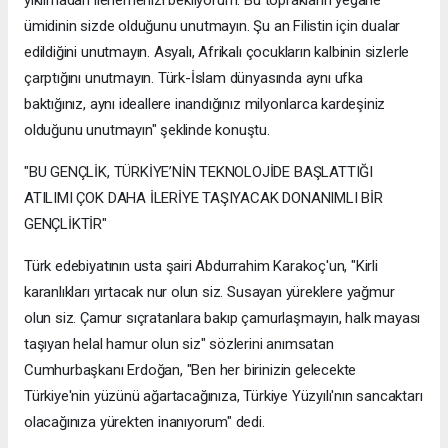
ümidinin sizde olduğunu unutmayın. Şu an Filistin için dualar
edildiğini unutmayın. Asyalı, Afrikalı çocukların kalbinin sizlerle
çarptığını unutmayın. Türk-İslam dünyasında aynı ufka
baktığınız, aynı ideallere inandığınız milyonlarca kardeşiniz
olduğunu unutmayın" şeklinde konuştu.
"BU GENÇLİK, TÜRKİYE’NİN TEKNOLOJİDE BAŞLATTIĞI
ATILIMI ÇOK DAHA İLERİYE TAŞIYACAK DONANIMLI BİR
GENÇLİKTİR"
Türk edebiyatının usta şairi Abdurrahim Karakoç'un, "Kirli
karanlıkları yırtacak nur olun siz. Susayan yüreklere yağmur
olun siz. Çamur sıçratanlara bakıp çamurlaşmayın, halk mayası
taşıyan helal hamur olun siz" sözlerini anımsatan
Cumhurbaşkanı Erdoğan, "Ben her birinizin gelecekte
Türkiye'nin yüzünü ağartacağınıza, Türkiye Yüzyılı'nın sancaktarı
olacağınıza yürekten inanıyorum" dedi.