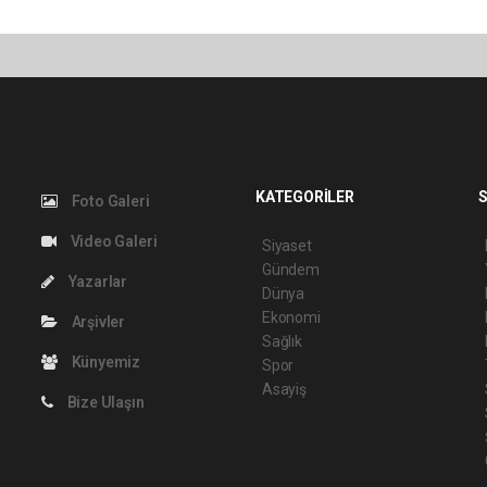
KATEGORİLER
S
Foto Galeri
Video Galeri
Siyaset
Gündem
Yazarlar
Dünya
Ekonomi
Arşivler
Sağlık
Künyemiz
Spor
Asayiş
Bize Ulaşın