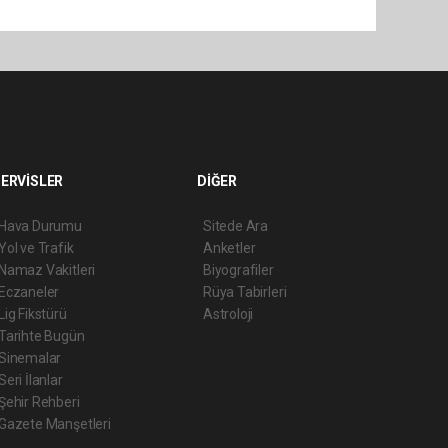
ERVİSLER
DİĞER
Hava Durumu
Sitede Ara
Yol ve Trafik
Anketler
Namaz Vakitleri
Biyografiler
Eczaneler
Rüya Tabirleri
Lig Fikstürü
Astroloji
Tarihte Bugün
Sinemalar
Seri İlanlar
Şehir Rehberi
Gazete Manşetleri