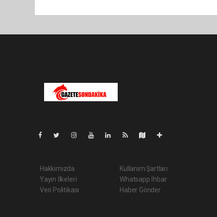
Pro-0.050
Hakkımızda
Kullanım Şartları
Yayın İlkeleri
Whatsapp İhbar
Veri Politikası
Haber Gönder