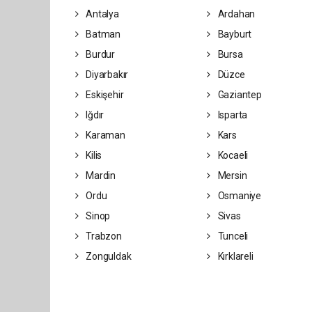
Antalya
Ardahan
Batman
Bayburt
Burdur
Bursa
Diyarbakır
Düzce
Eskişehir
Gaziantep
Iğdır
Isparta
Karaman
Kars
Kilis
Kocaeli
Mardin
Mersin
Ordu
Osmaniye
Sinop
Sivas
Trabzon
Tunceli
Zonguldak
Kırklareli