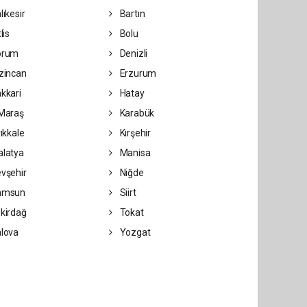
lıkesir
Bartın
lis
Bolu
orum
Denizli
zincan
Erzurum
kkari
Hatay
Maraş
Karabük
rıkkale
Kırşehir
latya
Manisa
vşehir
Niğde
amsun
Siirt
kirdağ
Tokat
lova
Yozgat