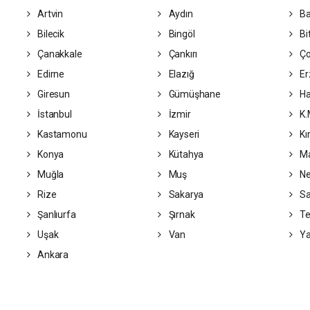
Artvin
Aydın
Ba
Bilecik
Bingöl
Bit
Çanakkale
Çankırı
Ç
Edirne
Elazığ
Er
Giresun
Gümüşhane
Ha
İstanbul
İzmir
K.
Kastamonu
Kayseri
Kı
Konya
Kütahya
Ma
Muğla
Muş
Ne
Rize
Sakarya
S
Şanlıurfa
Şırnak
Te
Uşak
Van
Ya
Ankara