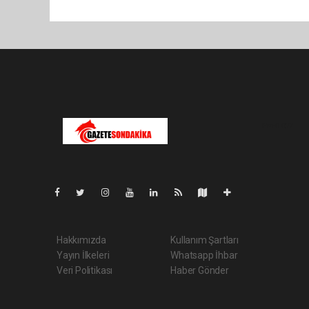
Pro-0.027
Hakkımızda
Kullanım Şartları
Yayın İlkeleri
Whatsapp İhbar
Veri Politikası
Haber Gönder