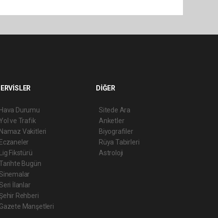
ERVİSLER
DİĞER
Hava Durumu
Sitede Ara
Yol ve Trafik
Anketler
Namaz Vakitleri
Biyografiler
Eczaneler
Rüya Tabirleri
Lig Fikstürü
Astroloji
Tarihte Bugün
Sinemalar
Seri İlanlar
Şehir Rehberi
Gazete Manşetleri