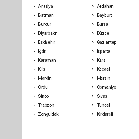
Antalya
Ardahan
Batman
Bayburt
Burdur
Bursa
Diyarbakır
Düzce
Eskişehir
Gaziantep
Iğdır
Isparta
Karaman
Kars
Kilis
Kocaeli
Mardin
Mersin
Ordu
Osmaniye
Sinop
Sivas
Trabzon
Tunceli
Zonguldak
Kırklareli