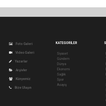
KATEGORİLER
S
Foto Galeri
Video Galeri
Siyaset
Gündem
Yazarlar
Dünya
Ekonomi
Arşivler
Sağlık
Künyemiz
Spor
Asayiş
Bize Ulaşın