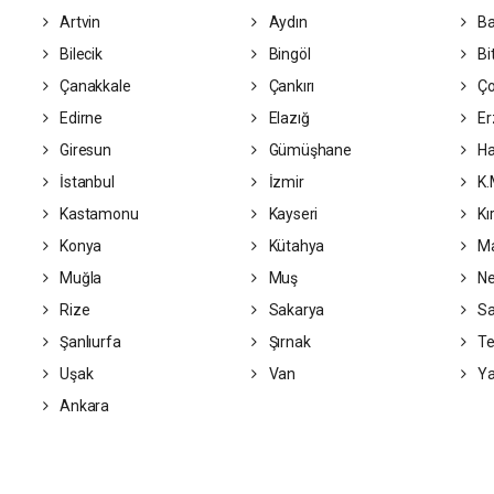
Artvin
Aydın
Ba
Bilecik
Bingöl
Bit
Çanakkale
Çankırı
Ç
Edirne
Elazığ
Er
Giresun
Gümüşhane
Ha
İstanbul
İzmir
K.
Kastamonu
Kayseri
Kı
Konya
Kütahya
Ma
Muğla
Muş
Ne
Rize
Sakarya
S
Şanlıurfa
Şırnak
Te
Uşak
Van
Ya
Ankara